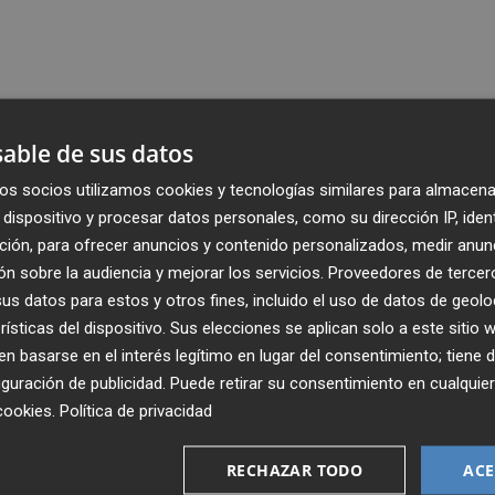
able de sus datos
os socios utilizamos cookies y tecnologías similares para almacena
dispositivo y procesar datos personales, como su dirección IP, iden
ción, para ofrecer anuncios y contenido personalizados, medir anun
n sobre la audiencia y mejorar los servicios.
Proveedores de tercer
s datos para estos y otros fines, incluido el uso de datos de geolo
rísticas del dispositivo. Sus elecciones se aplican solo a este sitio
 basarse en el interés legítimo en lugar del consentimiento; tiene 
guración de publicidad
. Puede retirar su consentimiento en cualqu
cookies
.
Política de privacidad
Recibe toda la actualidad de
Plaza Podcast en tu correo
RECHAZAR TODO
ACE