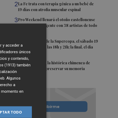
2
La Fe trata con terapia génica a un bebé de
19 días con atrofia muscular espinal
3
Pro Weekend llenará el otoño castellonense
de música emergente con 38 artistas de todo
el mundo
4
Las semifinales de la Supercopa, el sábado 19
r y acceder a
de septiembre a las 18h y 21h; la final, el día
tificadores únicos
20 a las 19h
cios y contenido,
5
Murcia restaura la histórica chimenea de
os (1913)
también
Algezares para preservar su memoria
calización
industrial
 web. Algunos
derecho a
ier momento en
Quiero suscribirme
PTAR TODO