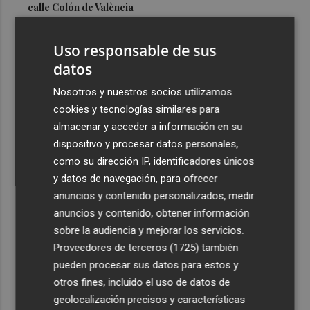
calle Colón de València
3
El Hospital del Vinalopó se consolida como referente en
Uso responsable de sus
la atención al nacimiento
datos
4
El proyecto 'Gramola' evalúa estrategias sostenibles
para reducir las alteraciones internas de la granada
Nosotros y nuestros socios utilizamos
mollar de Elche
cookies y tecnologías similares para
almacenar y acceder a información en su
5
El talento murciano conquista Cimeria: Dagnino ilustra
dispositivo y procesar datos personales,
'Aguas peligrosas' de Conan el Bárbaro
como su dirección IP, identificadores únicos
y datos de navegación, para ofrecer
anuncios y contenido personalizados, medir
anuncios y contenido, obtener información
sobre la audiencia y mejorar los servicios.
Recibe toda la actualidad de
Proveedores de terceros (1725)
también
Plaza Podcast en tu correo
pueden procesar sus datos para estos y
otros fines, incluido el uso de datos de
Quiero suscribirme
geolocalización precisos y características