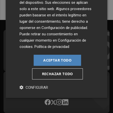
del dispositivo. Sus elecciones se aplican
solo a este sitio web. Algunos proveedores
pueden basarse en el interés legítimo en
lugar del consentimiento; tiene derecho a
oponerse en
Configuración de publicidad
.
Puede retirar su consentimiento en
Suscríbete al Boletín
cualquier momento en
Configuración de
cookies
.
Política de privacidad
Todos los días a primera hora en tu email
¡Quiero suscribirme!
ACEPTAR TODO
RECHAZAR TODO
Síguenos en redes
CONFIGURAR
Plaza Podcast, desde cualquier medio