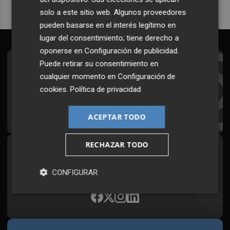
solo a este sitio web. Algunos proveedores
pueden basarse en el interés legítimo en
lugar del consentimiento; tiene derecho a
oponerse en
Configuración de publicidad
.
Puede retirar su consentimiento en
Suscríbete al Boletín
cualquier momento en
Configuración de
Todos los días a primera hora en tu email
cookies
.
Política de privacidad
¡Quiero suscribirme!
ACEPTAR TODO
RECHAZAR TODO
Síguenos en redes
Plaza Podcast, desde cualquier medio
CONFIGURAR