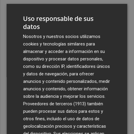
3
Aemet prevé peligro de incendios "muy alto" o
"extremo" en la mayor parte de la Península y Baleares
Uso responsable de sus
el día del eclipse
datos
4
Company: “Estamos comenzando a ver el equipo que
Nosotros y nuestros socios utilizamos
queremos ver en la Liga”
cookies y tecnologías similares para
5
Ocho helicópteros, un avión y más de 100 brigadas se
almacenar y acceder a información en su
movilizan en Moratalla por un incendio forestal
dispositivo y procesar datos personales,
como su dirección IP, identificadores únicos
y datos de navegación, para ofrecer
anuncios y contenido personalizados, medir
anuncios y contenido, obtener información
sobre la audiencia y mejorar los servicios.
Recibe toda la actualidad de
Proveedores de terceros (1913)
también
Plaza Podcast en tu correo
pueden procesar sus datos para estos y
otros fines, incluido el uso de datos de
Quiero suscribirme
geolocalización precisos y características
del dispositivo. Sus elecciones se aplican