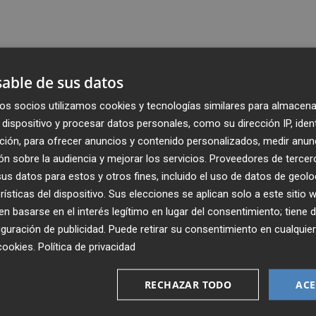
able de sus datos
os socios utilizamos cookies y tecnologías similares para almacena
dispositivo y procesar datos personales, como su dirección IP, iden
ción, para ofrecer anuncios y contenido personalizados, medir anun
n sobre la audiencia y mejorar los servicios.
Proveedores de tercer
s datos para estos y otros fines, incluido el uso de datos de geolo
rísticas del dispositivo. Sus elecciones se aplican solo a este sitio
 basarse en el interés legítimo en lugar del consentimiento; tiene 
guración de publicidad
. Puede retirar su consentimiento en cualqu
Recibe toda la actualidad de
cookies
.
Política de privacidad
Plaza Podcast en tu correo
RECHAZAR TODO
ACE