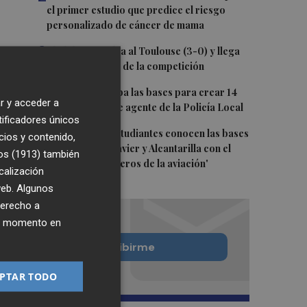
el primer estudio que predice el riesgo
personalizado de cáncer de mama
3
El Elche CF golea al Toulouse (3-0) y llega
lanzado al inicio de la competición
4
Burriana aprueba las bases para crear 14
r y acceder a
nuevas plazas de agente de la Policía Local
tificadores únicos
5
Más de 1.800 estudiantes conocen las bases
cios y contenido,
aéreas de San Javier y Alcantarilla con el
os (1913)
también
programa 'Pioneros de la aviación'
calización
 web. Algunos
derecho a
ier momento en
Quiero suscribirme
PTAR TODO