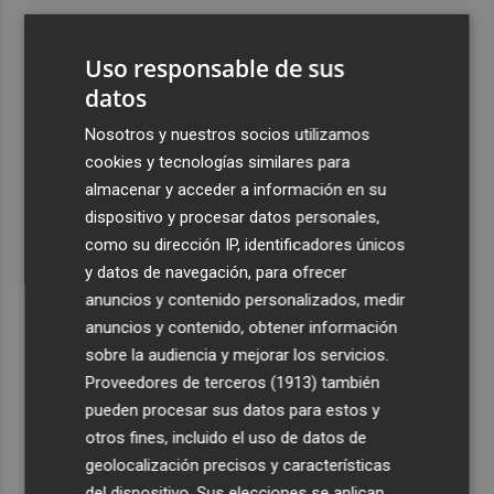
3
Aemet prevé peligro de incendios "muy alto" o
"extremo" en la mayor parte de la Península y Baleares
Uso responsable de sus
el día del eclipse
datos
4
Company: “Estamos comenzando a ver el equipo que
Nosotros y nuestros socios utilizamos
queremos ver en la Liga”
cookies y tecnologías similares para
5
Ocho helicópteros, un avión y más de 100 brigadas se
almacenar y acceder a información en su
movilizan en Moratalla por un incendio forestal
dispositivo y procesar datos personales,
como su dirección IP, identificadores únicos
y datos de navegación, para ofrecer
anuncios y contenido personalizados, medir
anuncios y contenido, obtener información
sobre la audiencia y mejorar los servicios.
Recibe toda la actualidad de
Proveedores de terceros (1913)
también
Plaza Podcast en tu correo
pueden procesar sus datos para estos y
otros fines, incluido el uso de datos de
Quiero suscribirme
geolocalización precisos y características
del dispositivo. Sus elecciones se aplican