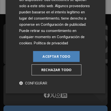
solo a este sitio web. Algunos proveedores
pueden basarse en el interés legítimo en
lugar del consentimiento; tiene derecho a
oponerse en
Configuración de publicidad
.
Puede retirar su consentimiento en
Suscríbete al Boletín
cualquier momento en
Configuración de
Todos los días a primera hora en tu email
cookies
.
Política de privacidad
¡Quiero suscribirme!
ACEPTAR TODO
RECHAZAR TODO
Síguenos en redes
Plaza Podcast, desde cualquier medio
CONFIGURAR