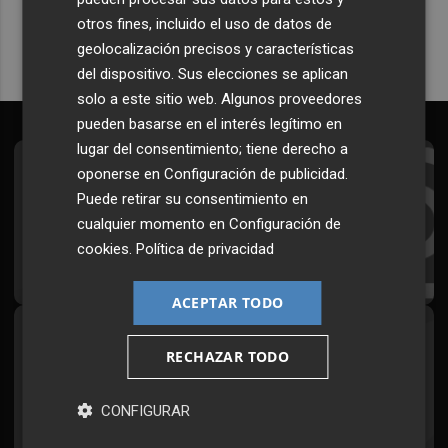
otros fines, incluido el uso de datos de
geolocalización precisos y características
del dispositivo. Sus elecciones se aplican
solo a este sitio web. Algunos proveedores
pueden basarse en el interés legítimo en
lugar del consentimiento; tiene derecho a
oponerse en
Configuración de publicidad
.
Suscríbete al Boletín
Puede retirar su consentimiento en
Todos los días a primera hora en tu email
cualquier momento en
Configuración de
cookies
.
Política de privacidad
¡Quiero suscribirme!
ACEPTAR TODO
Síguenos en redes
RECHAZAR TODO
Plaza Podcast, desde cualquier medio
CONFIGURAR