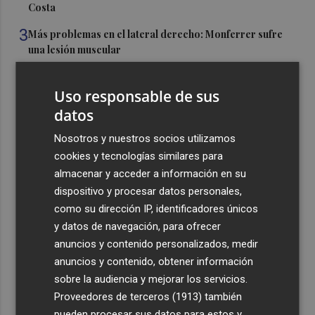
Costa
3
Más problemas en el lateral derecho: Monferrer sufre
una lesión muscular
4
San Javier da viabilidad al nuevo contrato del transporte
urbano y a un hotel de cuatro estrellas en La Manga con
Uso responsable de sus
324 habitaciones
datos
5
Estos son los estrenos que abren la cartelera en agosto:
Nosotros y nuestros socios utilizamos
de la comedia 'El último mono' a una nueva entrega de
cookies y tecnologías similares para
'La Patrulla Canina'
almacenar y acceder a información en su
dispositivo y procesar datos personales,
como su dirección IP, identificadores únicos
y datos de navegación, para ofrecer
anuncios y contenido personalizados, medir
Recibe toda la actualidad de
anuncios y contenido, obtener información
sobre la audiencia y mejorar los servicios.
Plaza Podcast en tu correo
Proveedores de terceros (1913)
también
Quiero suscribirme
pueden procesar sus datos para estos y