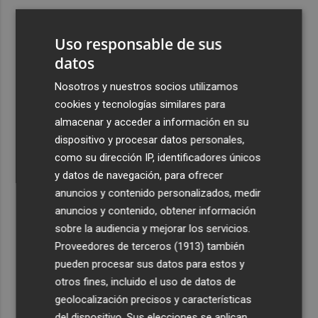
3
Aemet prevé peligro de incendios "muy alto" o
"extremo" en la mayor parte de la Península y Baleares
Uso responsable de sus
el día del eclipse
datos
4
Company: “Estamos comenzando a ver el equipo que
Nosotros y nuestros socios utilizamos
queremos ver en la Liga”
cookies y tecnologías similares para
5
Ocho helicópteros, un avión y más de 100 brigadas se
almacenar y acceder a información en su
movilizan en Moratalla por un incendio forestal
dispositivo y procesar datos personales,
como su dirección IP, identificadores únicos
y datos de navegación, para ofrecer
anuncios y contenido personalizados, medir
anuncios y contenido, obtener información
sobre la audiencia y mejorar los servicios.
Recibe toda la actualidad de
Proveedores de terceros (1913)
también
Plaza Podcast en tu correo
pueden procesar sus datos para estos y
otros fines, incluido el uso de datos de
Quiero suscribirme
geolocalización precisos y características
del dispositivo. Sus elecciones se aplican