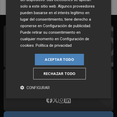
solo a este sitio web. Algunos proveedores
pueden basarse en el interés legítimo en
lugar del consentimiento; tiene derecho a
oponerse en
Configuración de publicidad
.
Puede retirar su consentimiento en
Suscríbete al Boletín
cualquier momento en
Configuración de
Todos los días a primera hora en tu email
cookies
.
Política de privacidad
¡Quiero suscribirme!
ACEPTAR TODO
RECHAZAR TODO
Síguenos en redes
Plaza Podcast, desde cualquier medio
CONFIGURAR