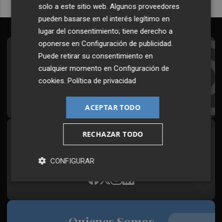
solo a este sitio web. Algunos proveedores
pueden basarse en el interés legítimo en
lugar del consentimiento; tiene derecho a
oponerse en
Configuración de publicidad
.
Suscríbete al Boletín
Puede retirar su consentimiento en
cualquier momento en
Configuración de
Todos los días a primera hora en tu email
cookies
.
Política de privacidad
¡Quiero suscribirme!
ACEPTAR TODO
RECHAZAR TODO
Síguenos en redes
Plaza Podcast, desde cualquier medio
CONFIGURAR
Quienes Somos