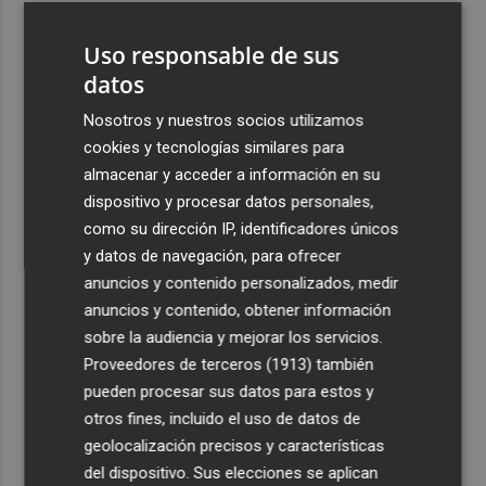
3
El homenaje a Ferran Torres en Foios, en imágenes
Uso responsable de sus
datos
4
Ferran Torres, recibido con un baño de masas en su
pueblo: "Allá donde voy siempre digo que soy de Foios"
Nosotros y nuestros socios utilizamos
cookies y tecnologías similares para
5
Foios se vuelca con Ferran Torres
almacenar y acceder a información en su
dispositivo y procesar datos personales,
como su dirección IP, identificadores únicos
y datos de navegación, para ofrecer
anuncios y contenido personalizados, medir
anuncios y contenido, obtener información
Recibe toda la actualidad de
sobre la audiencia y mejorar los servicios.
Proveedores de terceros (1913)
también
Plaza Podcast en tu correo
pueden procesar sus datos para estos y
Quiero suscribirme
otros fines, incluido el uso de datos de
geolocalización precisos y características
del dispositivo. Sus elecciones se aplican