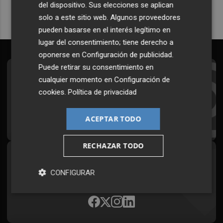
del dispositivo. Sus elecciones se aplican
solo a este sitio web. Algunos proveedores
pueden basarse en el interés legítimo en
lugar del consentimiento; tiene derecho a
oponerse en
Configuración de publicidad
.
Puede retirar su consentimiento en
Suscríbete al Boletín
cualquier momento en
Configuración de
cookies
.
Política de privacidad
Todos los días a primera hora en tu email
¡Quiero suscribirme!
ACEPTAR TODO
RECHAZAR TODO
Síguenos en redes
CONFIGURAR
Plaza Podcast, desde cualquier medio