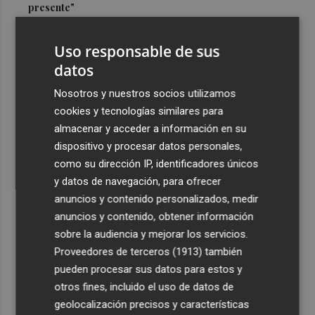
presente"
3
Cuenta atrás para el Rototom, un festival que hace de la
Uso responsable de sus
diversidad su "seña de identidad"
datos
4
El centro de salud de Benetússer recibe un sello estatal
de calidad por su atención orientada a las personas
Nosotros y nuestros socios utilizamos
mayores
cookies y tecnologías similares para
almacenar y acceder a información en su
5
Cartagena avanza con la modernización de los
dispositivo y procesar datos personales,
Bomberos e impulsa una Ordenanza de Incendios
como su dirección IP, identificadores únicos
y datos de navegación, para ofrecer
anuncios y contenido personalizados, medir
anuncios y contenido, obtener información
sobre la audiencia y mejorar los servicios.
Recibe toda la actualidad de
Proveedores de terceros (1913)
también
Plaza Podcast en tu correo
pueden procesar sus datos para estos y
otros fines, incluido el uso de datos de
Quiero suscribirme
geolocalización precisos y características