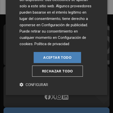
solo a este sitio web. Algunos proveedores
pueden basarse en el interés legítimo en
lugar del consentimiento; tiene derecho a
oponerse en
Configuración de publicidad
.
Puede retirar su consentimiento en
Suscríbete al Boletín
cualquier momento en
Configuración de
Todos los días a primera hora en tu email
cookies
.
Política de privacidad
¡Quiero suscribirme!
ACEPTAR TODO
RECHAZAR TODO
Síguenos en redes
Plaza Podcast, desde cualquier medio
CONFIGURAR