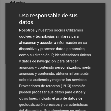
del actor
3
Mario Domínguez, a un paso del Excelsior Róterdam de
Uso responsable de sus
la Eredivisie
datos
4
Entidades del Camp d'Elx reclaman más protagonismo
Nosotros y nuestros socios utilizamos
en las fiestas para la Ufece y conciertos en valenciano
cookies y tecnologías similares para
5
El Ibex 35 sube un 2% la primera semana de agosto tras
almacenar y acceder a información en su
conquistar los históricos 20.000 puntos
dispositivo y procesar datos personales,
como su dirección IP, identificadores únicos
y datos de navegación, para ofrecer
anuncios y contenido personalizados, medir
anuncios y contenido, obtener información
sobre la audiencia y mejorar los servicios.
Recibe toda la actualidad de
Proveedores de terceros (1913)
también
Plaza Podcast en tu correo
pueden procesar sus datos para estos y
otros fines, incluido el uso de datos de
Quiero suscribirme
geolocalización precisos y características
del dispositivo. Sus elecciones se aplican