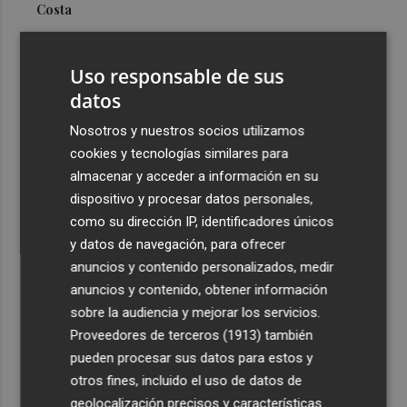
Costa
3
Más problemas en el lateral derecho: Monferrer sufre
una lesión muscular
Uso responsable de sus
4
datos
San Javier da viabilidad al nuevo contrato del transporte
urbano y a un hotel de cuatro estrellas en La Manga con
Nosotros y nuestros socios utilizamos
324 habitaciones
cookies y tecnologías similares para
5
Estos son los estrenos que abren la cartelera en agosto:
almacenar y acceder a información en su
de la comedia 'El último mono' a una nueva entrega de
dispositivo y procesar datos personales,
'La Patrulla Canina'
como su dirección IP, identificadores únicos
y datos de navegación, para ofrecer
anuncios y contenido personalizados, medir
anuncios y contenido, obtener información
sobre la audiencia y mejorar los servicios.
Proveedores de terceros (1913)
también
Recibe toda la actualidad de
pueden procesar sus datos para estos y
Plaza Podcast en tu correo
otros fines, incluido el uso de datos de
geolocalización precisos y características
Quiero suscribirme