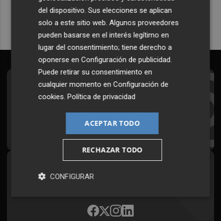
del dispositivo. Sus elecciones se aplican
solo a este sitio web. Algunos proveedores
pueden basarse en el interés legítimo en
lugar del consentimiento; tiene derecho a
oponerse en
Configuración de publicidad
.
Puede retirar su consentimiento en
cualquier momento en
Configuración de
Suscríbete al Boletín
cookies
.
Política de privacidad
Todos los días a primera hora en tu email
ACEPTAR TODO
¡Quiero suscribirme!
RECHAZAR TODO
Síguenos en redes
CONFIGURAR
Plaza Podcast, desde cualquier medio