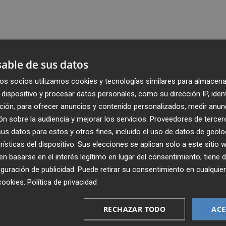
able de sus datos
os socios utilizamos cookies y tecnologías similares para almacena
dispositivo y procesar datos personales, como su dirección IP, iden
ción, para ofrecer anuncios y contenido personalizados, medir anun
n sobre la audiencia y mejorar los servicios.
Proveedores de tercer
s datos para estos y otros fines, incluido el uso de datos de geolo
rísticas del dispositivo. Sus elecciones se aplican solo a este sitio
 basarse en el interés legítimo en lugar del consentimiento; tiene 
guración de publicidad
. Puede retirar su consentimiento en cualqu
Recibe toda la actualidad de
cookies
.
Política de privacidad
Plaza Podcast en tu correo
RECHAZAR TODO
ACE