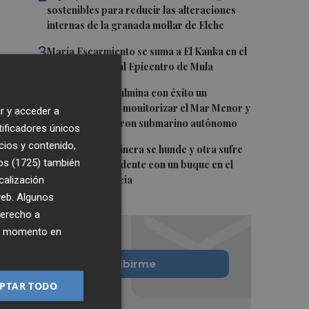
sostenibles para reducir las alteraciones
internas de la granada mollar de Elche
3
María Escarmiento se suma a El Kanka en el
cartel del festival Epicentro de Mula
4
UPCT Makers culmina con éxito un
catamarán para monitorizar el Mar Menor y
r y acceder a
ya prepara un dron submarino autónomo
tificadores únicos
cios y contenido,
5
Una batea clochinera se hunde y otra sufre
os (1725)
también
daños en un incidente con un buque en el
calización
puerto de Valencia
 web. Algunos
derecho a
ier momento en
Quiero suscribirme
PTAR TODO