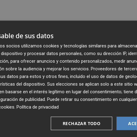
able de sus datos
os socios utilizamos cookies y tecnologías similares para almacena
dispositivo y procesar datos personales, como su dirección IP, iden
ción, para ofrecer anuncios y contenido personalizados, medir anun
n sobre la audiencia y mejorar los servicios.
Proveedores de tercer
s datos para estos y otros fines, incluido el uso de datos de geolo
rísticas del dispositivo. Sus elecciones se aplican solo a este sitio
 basarse en el interés legítimo en lugar del consentimiento; tiene 
guración de publicidad
. Puede retirar su consentimiento en cualqu
Recibe toda la actualidad de
cookies
.
Política de privacidad
Plaza Podcast en tu correo
RECHAZAR TODO
ACE