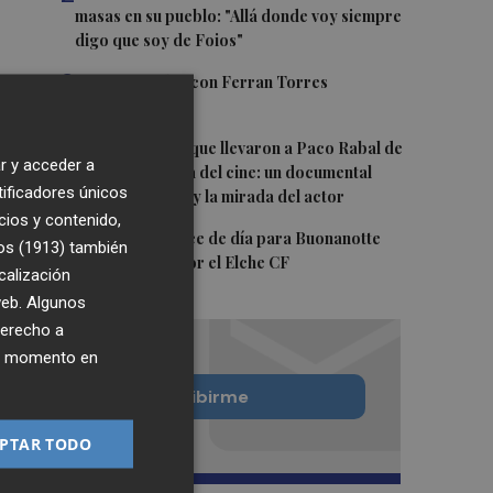
masas en su pueblo: "Allá donde voy siempre
digo que soy de Foios"
3
Foios se vuelca con Ferran Torres
4
Las '200 vidas' que llevaron a Paco Rabal de
r y acceder a
Águilas a la cima del cine: un documental
tificadores únicos
recupera la voz y la mirada del actor
cios y contenido,
5
Y también se hace de día para Buonanotte
os (1913)
también
con su fichaje por el Elche CF
calización
 web. Algunos
derecho a
ier momento en
Quiero suscribirme
PTAR TODO