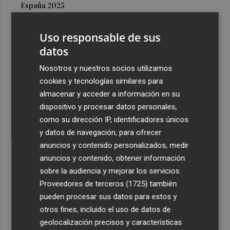
España 2025
3
Abre en Murcia el primer Planet Fitness de la Región con
Uso responsable de sus
su lema 'No juzgamos'
datos
4
El Consorcio movilizará 182 bomberos el día del eclipse
y recomienda evitar zonas forestales
Nosotros y nuestros socios utilizamos
cookies y tecnologías similares para
5
Más de 4.000 personas disfrutan de las piscinas
almacenar y acceder a información en su
temporales en Paiporta durante las primeras dos
dispositivo y procesar datos personales,
semanas
como su dirección IP, identificadores únicos
y datos de navegación, para ofrecer
anuncios y contenido personalizados, medir
anuncios y contenido, obtener información
sobre la audiencia y mejorar los servicios.
Recibe toda la actualidad de
Proveedores de terceros (1725)
también
Plaza Podcast en tu correo
pueden procesar sus datos para estos y
otros fines, incluido el uso de datos de
Quiero suscribirme
geolocalización precisos y características