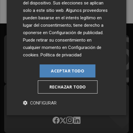
del dispositivo. Sus elecciones se aplican
solo a este sitio web. Algunos proveedores
pueden basarse en el interés legítimo en
lugar del consentimiento; tiene derecho a
oponerse en
Configuración de publicidad
.
Puede retirar su consentimiento en
Suscríbete al Boletín
cualquier momento en
Configuración de
cookies
.
Política de privacidad
Todos los días a primera hora en tu email
¡Quiero suscribirme!
ACEPTAR TODO
RECHAZAR TODO
Síguenos en redes
CONFIGURAR
Plaza Podcast, desde cualquier medio