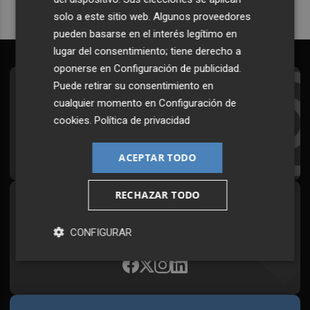
solo a este sitio web. Algunos proveedores
pueden basarse en el interés legítimo en
lugar del consentimiento; tiene derecho a
oponerse en
Configuración de publicidad
.
Puede retirar su consentimiento en
Suscríbete al Boletín
cualquier momento en
Configuración de
Todos los días a primera hora en tu email
cookies
.
Política de privacidad
¡Quiero suscribirme!
ACEPTAR TODO
RECHAZAR TODO
Síguenos en redes
Plaza Podcast, desde cualquier medio
CONFIGURAR