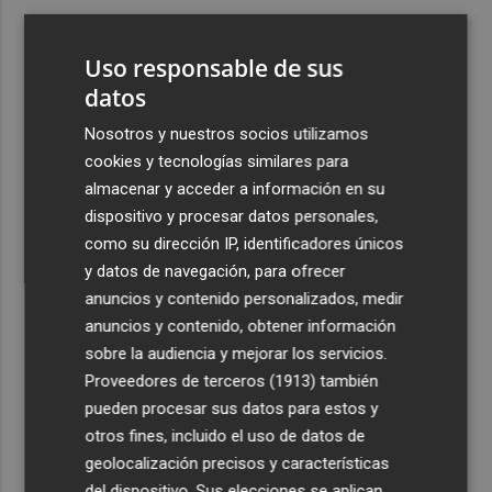
3
Ferran Torres, recibido con un baño de masas en su
pueblo: "Allá donde voy siempre digo que soy de Foios"
Uso responsable de sus
4
datos
Foios se vuelca con Ferran Torres
Nosotros y nuestros socios utilizamos
5
Las '200 vidas' que llevaron a Paco Rabal de Águilas a la
cookies y tecnologías similares para
cima del cine: un documental recupera la voz y la mirada
almacenar y acceder a información en su
del actor
dispositivo y procesar datos personales,
como su dirección IP, identificadores únicos
y datos de navegación, para ofrecer
anuncios y contenido personalizados, medir
anuncios y contenido, obtener información
sobre la audiencia y mejorar los servicios.
Recibe toda la actualidad de
Proveedores de terceros (1913)
también
Plaza Podcast en tu correo
pueden procesar sus datos para estos y
otros fines, incluido el uso de datos de
Quiero suscribirme
geolocalización precisos y características
del dispositivo. Sus elecciones se aplican