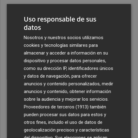
3
España amplía a siete aeropuertos, entre ellos Alicante-
Elche y Manises, los controles aleatorios a viajeros de
Uso responsable de sus
Italia
datos
4
La Biblioteca Valenciana conmemora el 750 aniversario
Nosotros y nuestros socios utilizamos
del legado de Jaume I
cookies y tecnologías similares para
5
Una gran cadena humana de cariño y reivindicación se
almacenar y acceder a información en su
vuelve a abrazar en las playas por el Mar Menor
dispositivo y procesar datos personales,
como su dirección IP, identificadores únicos
y datos de navegación, para ofrecer
anuncios y contenido personalizados, medir
anuncios y contenido, obtener información
sobre la audiencia y mejorar los servicios.
Recibe toda la actualidad de
Proveedores de terceros (1913)
también
Plaza Podcast en tu correo
pueden procesar sus datos para estos y
otros fines, incluido el uso de datos de
Quiero suscribirme
geolocalización precisos y características
del dispositivo. Sus elecciones se aplican