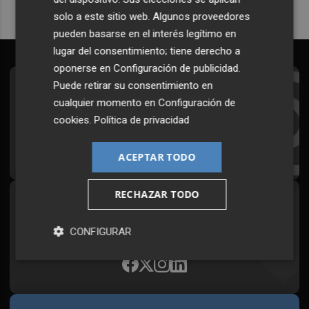
solo a este sitio web. Algunos proveedores
pueden basarse en el interés legítimo en
lugar del consentimiento; tiene derecho a
oponerse en
Configuración de publicidad
.
Puede retirar su consentimiento en
Suscríbete al Boletín
cualquier momento en
Configuración de
Todos los días a primera hora en tu email
cookies
.
Política de privacidad
¡Quiero suscribirme!
ACEPTAR TODO
RECHAZAR TODO
Síguenos en redes
Plaza Podcast, desde cualquier medio
CONFIGURAR