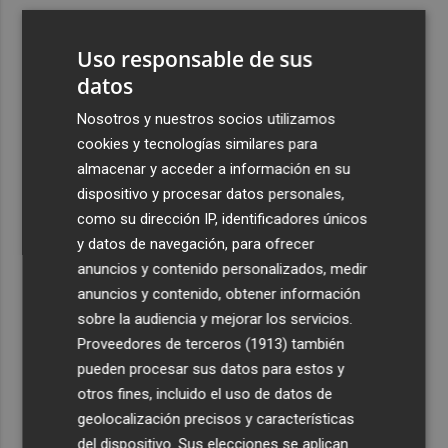
3
Italia rechaza el ultimátum de España y no reevaluará la
suspensión de Schengen hasta el 15 de agosto
Uso responsable de sus
4
Leire Díez niega que su "investigación" buscara
datos
"desestabilizar" ninguna causa "que afectara a los
Nosotros y nuestros socios utilizamos
intereses del PSOE"
cookies y tecnologías similares para
5
Castelló acogerá la obra "Helios y Selene" de la
almacenar y acceder a información en su
compañía Te Falta Calle: será creada para el eclipse
dispositivo y procesar datos personales,
como su dirección IP, identificadores únicos
y datos de navegación, para ofrecer
anuncios y contenido personalizados, medir
anuncios y contenido, obtener información
sobre la audiencia y mejorar los servicios.
Recibe toda la actualidad de
Proveedores de terceros (1913)
también
Plaza Podcast en tu correo
pueden procesar sus datos para estos y
otros fines, incluido el uso de datos de
Quiero suscribirme
geolocalización precisos y características
del dispositivo. Sus elecciones se aplican