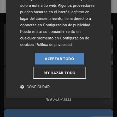
solo a este sitio web. Algunos proveedores
pueden basarse en el interés legítimo en
lugar del consentimiento; tiene derecho a
oponerse en
Configuración de publicidad
.
Puede retirar su consentimiento en
Suscríbete al Boletín
cualquier momento en
Configuración de
Todos los días a primera hora en tu email
cookies
.
Política de privacidad
¡Quiero suscribirme!
ACEPTAR TODO
RECHAZAR TODO
Síguenos en redes
Plaza Podcast, desde cualquier medio
CONFIGURAR