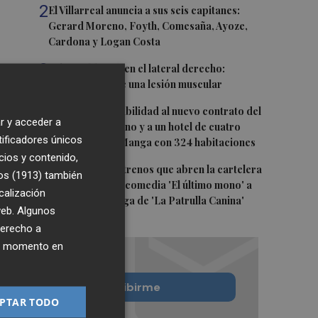
2
El Villarreal anuncia a sus seis capitanes:
Gerard Moreno, Foyth, Comesaña, Ayoze,
Cardona y Logan Costa
3
Más problemas en el lateral derecho:
Monferrer sufre una lesión muscular
4
San Javier da viabilidad al nuevo contrato del
r y acceder a
transporte urbano y a un hotel de cuatro
tificadores únicos
estrellas en La Manga con 324 habitaciones
cios y contenido,
5
Estos son los estrenos que abren la cartelera
os (1913)
también
en agosto: de la comedia 'El último mono' a
calización
una nueva entrega de 'La Patrulla Canina'
 web. Algunos
derecho a
ier momento en
Quiero suscribirme
PTAR TODO