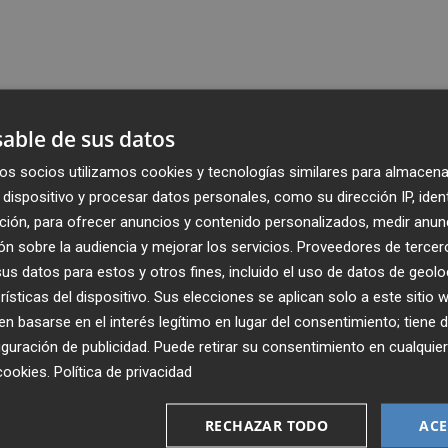
able de sus datos
os socios utilizamos cookies y tecnologías similares para almacena
dispositivo y procesar datos personales, como su dirección IP, iden
ción, para ofrecer anuncios y contenido personalizados, medir anun
n sobre la audiencia y mejorar los servicios.
Proveedores de tercer
s datos para estos y otros fines, incluido el uso de datos de geolo
rísticas del dispositivo. Sus elecciones se aplican solo a este sitio
 basarse en el interés legítimo en lugar del consentimiento; tiene 
guración de publicidad
. Puede retirar su consentimiento en cualqu
cookies
.
Política de privacidad
Recibe toda la actualidad de
Plaza Podcast en tu correo
RECHAZAR TODO
ACE