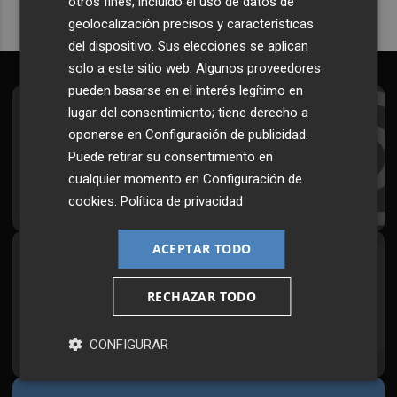
otros fines, incluido el uso de datos de
geolocalización precisos y características
del dispositivo. Sus elecciones se aplican
solo a este sitio web. Algunos proveedores
pueden basarse en el interés legítimo en
lugar del consentimiento; tiene derecho a
Suscríbete al Boletín
oponerse en
Configuración de publicidad
.
Todos los días a primera hora en tu email
Puede retirar su consentimiento en
cualquier momento en
Configuración de
¡Quiero suscribirme!
cookies
.
Política de privacidad
ACEPTAR TODO
Síguenos en redes
Plaza Podcast, desde cualquier medio
RECHAZAR TODO
CONFIGURAR