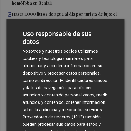
homófoba en Benialí
3
Hasta 1.000 litros de agua al día por turista de lujo: el
consumo que tensiona el litoral mediterráneo
4
TSMC elevó un 37% sus ventas hasta julio
Uso responsable de sus
datos
5
El turismo de lujo consume hasta 1.000 litros de agua al
Nosotros y nuestros socios utilizamos
día y los expertos advierten de "mala gestión"
cookies y tecnologías similares para
almacenar y acceder a información en su
dispositivo y procesar datos personales,
como su dirección IP, identificadores únicos
y datos de navegación, para ofrecer
anuncios y contenido personalizados, medir
Recibe toda la actualidad de
anuncios y contenido, obtener información
Plaza Podcast en tu correo
sobre la audiencia y mejorar los servicios.
Proveedores de terceros (1913)
también
Quiero suscribirme
pueden procesar sus datos para estos y