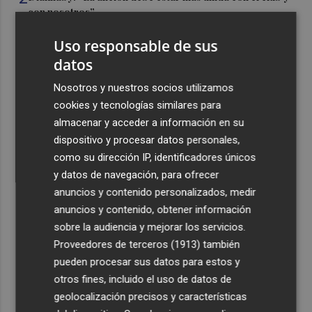
con nosotros”
3
Pepelu: "Hasta la expulsión hemos trabajado como
Uso responsable de sus
hemos entrenado"
datos
4
Controlado el incendio en Sierra Engarcerán (Castellón)
Nosotros y nuestros socios utilizamos
cookies y tecnologías similares para
5
La capacidad de los modelos de IA para burlar la
almacenar y acceder a información en su
seguridad alarma a gobiernos y empresas
dispositivo y procesar datos personales,
como su dirección IP, identificadores únicos
y datos de navegación, para ofrecer
anuncios y contenido personalizados, medir
anuncios y contenido, obtener información
sobre la audiencia y mejorar los servicios.
Recibe toda la actualidad de
Proveedores de terceros (1913)
también
Plaza Podcast en tu correo
pueden procesar sus datos para estos y
otros fines, incluido el uso de datos de
Quiero suscribirme
geolocalización precisos y características