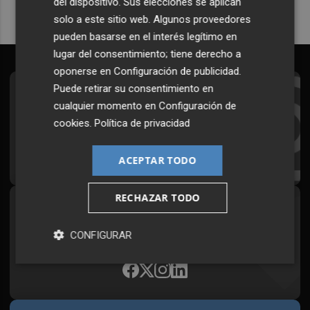
del dispositivo. Sus elecciones se aplican
solo a este sitio web. Algunos proveedores
pueden basarse en el interés legítimo en
lugar del consentimiento; tiene derecho a
oponerse en
Configuración de publicidad
.
Puede retirar su consentimiento en
Suscríbete al Boletín
cualquier momento en
Configuración de
Todos los días a primera hora en tu email
cookies
.
Política de privacidad
¡Quiero suscribirme!
ACEPTAR TODO
RECHAZAR TODO
Síguenos en redes
CONFIGURAR
Plaza Podcast, desde cualquier medio