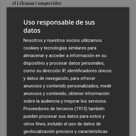
el Léleman Conqueridor
3
Vila-real proyecta una inversión de 7 millones en un
Uso responsable de sus
nuevo espacio deportivo: un complejo con pista de
atletismo y ciclismo
datos
4
Los 140 controles de la Policía Local en Lorca se saldan
Nosotros y nuestros socios utilizamos
con seis detenidos
cookies y tecnologías similares para
almacenar y acceder a información en su
5
El programa 'Santomera Florece' forma e impulsa la
dispositivo y procesar datos personales,
inserción laboral de diez personas desempleadas
como su dirección IP, identificadores únicos
y datos de navegación, para ofrecer
anuncios y contenido personalizados, medir
anuncios y contenido, obtener información
sobre la audiencia y mejorar los servicios.
Recibe toda la actualidad de
Proveedores de terceros (1913)
también
Plaza Podcast en tu correo
pueden procesar sus datos para estos y
otros fines, incluido el uso de datos de
Quiero suscribirme
geolocalización precisos y características