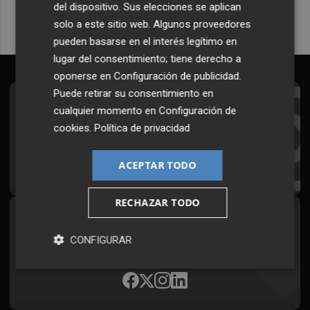
del dispositivo. Sus elecciones se aplican
solo a este sitio web. Algunos proveedores
pueden basarse en el interés legítimo en
lugar del consentimiento; tiene derecho a
oponerse en
Configuración de publicidad
.
Puede retirar su consentimiento en
Suscríbete al Boletín
cualquier momento en
Configuración de
cookies
.
Política de privacidad
Todos los días a primera hora en tu email
¡Quiero suscribirme!
ACEPTAR TODO
RECHAZAR TODO
Síguenos en redes
CONFIGURAR
Plaza Podcast, desde cualquier medio