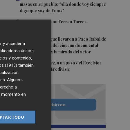
masas en su pueblo: "Allá donde voy siempre
digo que soy de Foios"
3
Foios se vuelca con Ferran Torres
4
Las '200 vidas' que llevaron a Paco Rabal de
r y acceder a
Águilas a la cima del cine: un documental
tificadores únicos
recupera la voz y la mirada del actor
cios y contenido,
5
Mario Domínguez, a un paso del Excelsior
os (1913)
también
Róterdam de la Eredivisie
calización
 web. Algunos
derecho a
ier momento en
Quiero suscribirme
PTAR TODO