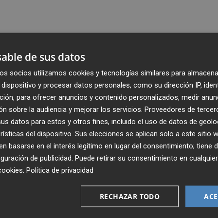
able de sus datos
os socios utilizamos cookies y tecnologías similares para almacena
dispositivo y procesar datos personales, como su dirección IP, iden
ción, para ofrecer anuncios y contenido personalizados, medir anun
n sobre la audiencia y mejorar los servicios.
Proveedores de tercer
s datos para estos y otros fines, incluido el uso de datos de geolo
rísticas del dispositivo. Sus elecciones se aplican solo a este sitio
 basarse en el interés legítimo en lugar del consentimiento; tiene 
guración de publicidad
. Puede retirar su consentimiento en cualqu
Recibe toda la actualidad de
cookies
.
Política de privacidad
Plaza Podcast en tu correo
RECHAZAR TODO
ACE