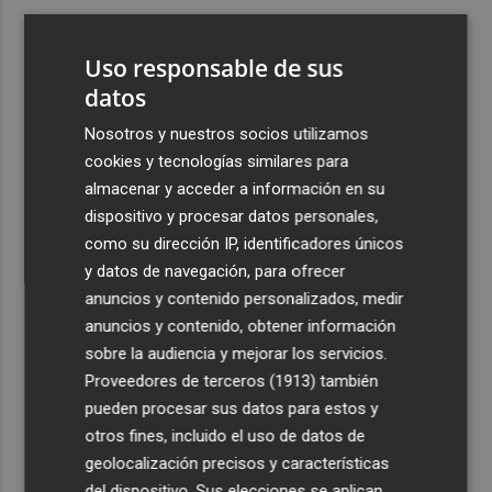
3
Un gol de Bardeli decide el duelo entre el Levante y su
filial (1-0)
Uso responsable de sus
4
datos
Vuelven las lluvias este domingo: activan la alerta por
tormentas y posible granizo en la Vega del Segura,
Nosotros y nuestros socios utilizamos
Noroeste, Altiplano y Guadalentín
cookies y tecnologías similares para
5
Asaja Alicante calcula que en la provincia se arrancarán
almacenar y acceder a información en su
50.000 plantas enfermas por clorosis nervial amarilla
dispositivo y procesar datos personales,
como su dirección IP, identificadores únicos
y datos de navegación, para ofrecer
anuncios y contenido personalizados, medir
anuncios y contenido, obtener información
sobre la audiencia y mejorar los servicios.
Recibe toda la actualidad de
Proveedores de terceros (1913)
también
Plaza Podcast en tu correo
pueden procesar sus datos para estos y
otros fines, incluido el uso de datos de
Quiero suscribirme
geolocalización precisos y características
del dispositivo. Sus elecciones se aplican