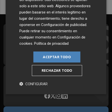
solo a este sitio web. Algunos proveedores
pueden basarse en el interés legítimo en
lugar del consentimiento; tiene derecho a
oponerse en
Configuración de publicidad
.
Puede retirar su consentimiento en
Suscríbete al Boletín
cualquier momento en
Configuración de
Todos los días a primera hora en tu email
cookies
.
Política de privacidad
¡Quiero suscribirme!
ACEPTAR TODO
RECHAZAR TODO
Síguenos en redes
Plaza Podcast, desde cualquier medio
CONFIGURAR