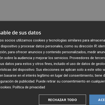
able de sus datos
os socios utilizamos cookies y tecnologías similares para almacena
dispositivo y procesar datos personales, como su dirección IP, iden
ción, para ofrecer anuncios y contenido personalizados, medir anun
n sobre la audiencia y mejorar los servicios.
Proveedores de tercer
s datos para estos y otros fines, incluido el uso de datos de geolo
rísticas del dispositivo. Sus elecciones se aplican solo a este sitio
 basarse en el interés legítimo en lugar del consentimiento; tiene 
guración de publicidad
. Puede retirar su consentimiento en cualqu
cookies
.
Política de privacidad
Recibe toda la actualidad de
Plaza Podcast en tu correo
RECHAZAR TODO
ACE