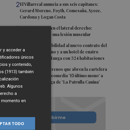
2
El Villarreal anuncia a sus seis capitanes:
Gerard Moreno, Foyth, Comesaña, Ayoze,
Cardona y Logan Costa
3
Más problemas en el lateral derecho:
Monferrer sufre una lesión muscular
4
San Javier da viabilidad al nuevo contrato del
r y acceder a
transporte urbano y a un hotel de cuatro
tificadores únicos
estrellas en La Manga con 324 habitaciones
cios y contenido,
5
Estos son los estrenos que abren la cartelera
os (1913)
también
en agosto: de la comedia 'El último mono' a
calización
una nueva entrega de 'La Patrulla Canina'
 web. Algunos
derecho a
ier momento en
Quiero suscribirme
PTAR TODO