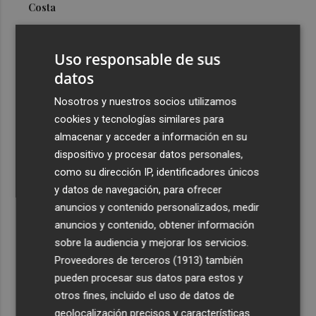
Costa
3
Más problemas en el lateral derecho: Monferrer sufre
una lesión muscular
Uso responsable de sus
4
datos
San Javier da viabilidad al nuevo contrato del transporte
urbano y a un hotel de cuatro estrellas en La Manga con
Nosotros y nuestros socios utilizamos
324 habitaciones
cookies y tecnologías similares para
5
Estos son los estrenos que abren la cartelera en agosto:
almacenar y acceder a información en su
de la comedia 'El último mono' a una nueva entrega de
dispositivo y procesar datos personales,
'La Patrulla Canina'
como su dirección IP, identificadores únicos
y datos de navegación, para ofrecer
anuncios y contenido personalizados, medir
anuncios y contenido, obtener información
sobre la audiencia y mejorar los servicios.
Proveedores de terceros (1913)
también
Recibe toda la actualidad de
pueden procesar sus datos para estos y
Plaza Podcast en tu correo
otros fines, incluido el uso de datos de
geolocalización precisos y características
Quiero suscribirme