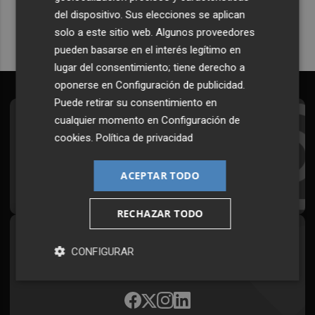
del dispositivo. Sus elecciones se aplican
solo a este sitio web. Algunos proveedores
pueden basarse en el interés legítimo en
lugar del consentimiento; tiene derecho a
oponerse en
Configuración de publicidad
.
Puede retirar su consentimiento en
cualquier momento en
Configuración de
Suscríbete al Boletín
cookies
.
Política de privacidad
Todos los días a primera hora en tu email
ACEPTAR TODO
¡Quiero suscribirme!
RECHAZAR TODO
Síguenos en redes
CONFIGURAR
Plaza Podcast, desde cualquier medio