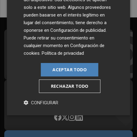
solo a este sitio web. Algunos proveedores
pueden basarse en el interés legítimo en
lugar del consentimiento; tiene derecho a
oponerse en
Configuración de publicidad
.
Puede retirar su consentimiento en
Suscríbete al Boletín
cualquier momento en
Configuración de
Todos los días a primera hora en tu email
cookies
.
Política de privacidad
¡Quiero suscribirme!
ACEPTAR TODO
RECHAZAR TODO
Síguenos en redes
Plaza Podcast, desde cualquier medio
CONFIGURAR