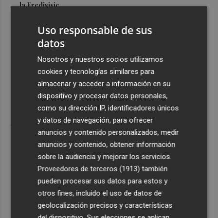
la Eredivisie
3
Entidades del Camp d'Elx reclaman más protagonismo
Uso responsable de sus
en las fiestas para la Ufece y conciertos en valenciano
datos
4
El Ibex 35 sube un 2% la primera semana de agosto tras
Nosotros y nuestros socios utilizamos
conquistar los históricos 20.000 puntos
cookies y tecnologías similares para
5
Valencia Basket abrirá la EuroLeague Women en casa
almacenar y acceder a información en su
ante Fenerbahce Opet
dispositivo y procesar datos personales,
como su dirección IP, identificadores únicos
y datos de navegación, para ofrecer
anuncios y contenido personalizados, medir
anuncios y contenido, obtener información
sobre la audiencia y mejorar los servicios.
Recibe toda la actualidad de
Proveedores de terceros (1913)
también
Plaza Podcast en tu correo
pueden procesar sus datos para estos y
otros fines, incluido el uso de datos de
Quiero suscribirme
geolocalización precisos y características
del dispositivo. Sus elecciones se aplican