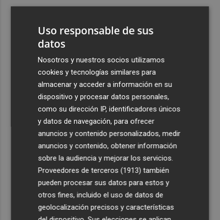
3
Carmen Ortí: "Me gustaría ser la consellera que ha
estimulado el cariño por el valenciano"
Uso responsable de sus
4
datos
Un gol de Bardeli decide el duelo entre el Levante y su
filial (1-0)
Nosotros y nuestros socios utilizamos
5
Vuelven las lluvias este domingo: activan la alerta por
cookies y tecnologías similares para
tormentas y posible granizo en la Vega del Segura,
almacenar y acceder a información en su
Noroeste, Altiplano y Guadalentín
dispositivo y procesar datos personales,
como su dirección IP, identificadores únicos
y datos de navegación, para ofrecer
anuncios y contenido personalizados, medir
anuncios y contenido, obtener información
sobre la audiencia y mejorar los servicios.
Recibe toda la actualidad de
Proveedores de terceros (1913)
también
Plaza Podcast en tu correo
pueden procesar sus datos para estos y
otros fines, incluido el uso de datos de
Quiero suscribirme
geolocalización precisos y características
del dispositivo. Sus elecciones se aplican