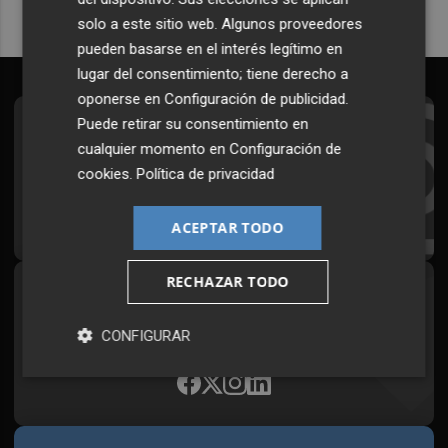
solo a este sitio web. Algunos proveedores
pueden basarse en el interés legítimo en
lugar del consentimiento; tiene derecho a
oponerse en
Configuración de publicidad
.
Puede retirar su consentimiento en
Suscríbete al Boletín
cualquier momento en
Configuración de
Todos los días a primera hora en tu email
cookies
.
Política de privacidad
¡Quiero suscribirme!
ACEPTAR TODO
RECHAZAR TODO
Síguenos en redes
Plaza Podcast, desde cualquier medio
CONFIGURAR