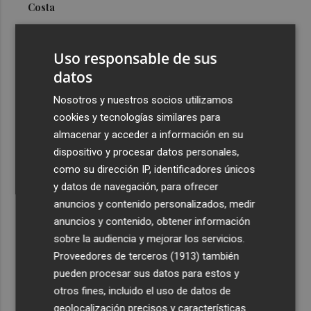
Costa
3
Más problemas en el lateral derecho: Monferrer sufre
una lesión muscular
Uso responsable de sus
4
datos
San Javier da viabilidad al nuevo contrato del transporte
urbano y a un hotel de cuatro estrellas en La Manga con
Nosotros y nuestros socios utilizamos
324 habitaciones
cookies y tecnologías similares para
5
Estos son los estrenos que abren la cartelera en agosto:
almacenar y acceder a información en su
de la comedia 'El último mono' a una nueva entrega de
dispositivo y procesar datos personales,
'La Patrulla Canina'
como su dirección IP, identificadores únicos
y datos de navegación, para ofrecer
anuncios y contenido personalizados, medir
anuncios y contenido, obtener información
sobre la audiencia y mejorar los servicios.
Proveedores de terceros (1913)
también
Recibe toda la actualidad de
pueden procesar sus datos para estos y
Plaza Podcast en tu correo
otros fines, incluido el uso de datos de
geolocalización precisos y características
Quiero suscribirme