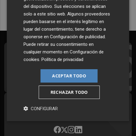
del dispositivo. Sus elecciones se aplican
solo a este sitio web. Algunos proveedores
pueden basarse en el interés legítimo en
lugar del consentimiento; tiene derecho a
oponerse en
Configuración de publicidad
.
Puede retirar su consentimiento en
cualquier momento en
Configuración de
Suscríbete al Boletín
cookies
.
Política de privacidad
Todos los días a primera hora en tu email
ACEPTAR TODO
¡Quiero suscribirme!
RECHAZAR TODO
Síguenos en redes
CONFIGURAR
Plaza Podcast, desde cualquier medio