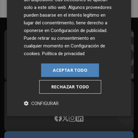
solo a este sitio web. Algunos proveedores
pueden basarse en el interés legítimo en
lugar del consentimiento; tiene derecho a
oponerse en
Configuración de publicidad
.
Puede retirar su consentimiento en
Suscríbete al Boletín
cualquier momento en
Configuración de
Todos los días a primera hora en tu email
cookies
.
Política de privacidad
¡Quiero suscribirme!
ACEPTAR TODO
RECHAZAR TODO
Síguenos en redes
Plaza Podcast, desde cualquier medio
CONFIGURAR