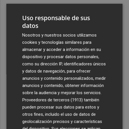
3
Kiat Lim preside por primera vez un partido en Mestalla
Uso responsable de sus
4
datos
El once del Valencia CF para el último Trofeu Taronja de
Mestalla
Nosotros y nuestros socios utilizamos
5
Aemet prevé peligro de incendios "muy alto" o
cookies y tecnologías similares para
"extremo" en la mayor parte de la Península y Baleares
almacenar y acceder a información en su
el día del eclipse
dispositivo y procesar datos personales,
como su dirección IP, identificadores únicos
y datos de navegación, para ofrecer
anuncios y contenido personalizados, medir
anuncios y contenido, obtener información
sobre la audiencia y mejorar los servicios.
Recibe toda la actualidad de
Proveedores de terceros (1913)
también
Plaza Podcast en tu correo
pueden procesar sus datos para estos y
otros fines, incluido el uso de datos de
Quiero suscribirme
geolocalización precisos y características
del dispositivo. Sus elecciones se aplican