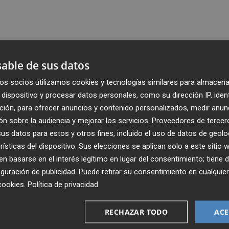
able de sus datos
os socios utilizamos cookies y tecnologías similares para almacena
dispositivo y procesar datos personales, como su dirección IP, iden
ción, para ofrecer anuncios y contenido personalizados, medir anun
n sobre la audiencia y mejorar los servicios.
Proveedores de tercer
s datos para estos y otros fines, incluido el uso de datos de geolo
rísticas del dispositivo. Sus elecciones se aplican solo a este sitio
 basarse en el interés legítimo en lugar del consentimiento; tiene 
guración de publicidad
. Puede retirar su consentimiento en cualqu
Recibe toda la actualidad de
cookies
.
Política de privacidad
Plaza Podcast en tu correo
RECHAZAR TODO
ACE