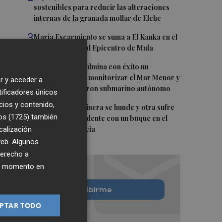
sostenibles para reducir las alteraciones
internas de la granada mollar de Elche
3
María Escarmiento se suma a El Kanka en el
cartel del festival Epicentro de Mula
4
UPCT Makers culmina con éxito un
catamarán para monitorizar el Mar Menor y
r y acceder a
ya prepara un dron submarino autónomo
tificadores únicos
cios y contenido,
5
Una batea clochinera se hunde y otra sufre
os (1725)
también
daños en un incidente con un buque en el
calización
puerto de Valencia
 web. Algunos
derecho a
ier momento en
Quiero suscribirme
PTAR TODO