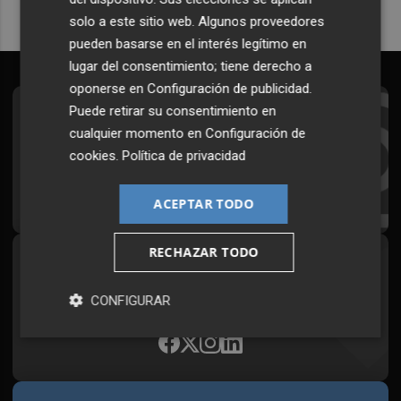
solo a este sitio web. Algunos proveedores
pueden basarse en el interés legítimo en
lugar del consentimiento; tiene derecho a
oponerse en
Configuración de publicidad
.
Puede retirar su consentimiento en
Suscríbete al Boletín
cualquier momento en
Configuración de
Todos los días a primera hora en tu email
cookies
.
Política de privacidad
¡Quiero suscribirme!
ACEPTAR TODO
RECHAZAR TODO
Síguenos en redes
Plaza Podcast, desde cualquier medio
CONFIGURAR