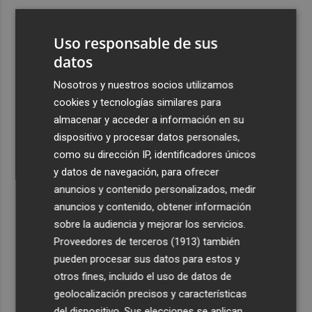
3
España amplía a siete aeropuertos, entre ellos Alicante-
Elche y Manises, los controles aleatorios a viajeros de
Uso responsable de sus
Italia
datos
4
La Biblioteca Valenciana conmemora el 750 aniversario
Nosotros y nuestros socios utilizamos
del legado de Jaume I
cookies y tecnologías similares para
5
Una gran cadena humana de cariño y reivindicación se
almacenar y acceder a información en su
vuelve a abrazar en las playas por el Mar Menor
dispositivo y procesar datos personales,
como su dirección IP, identificadores únicos
y datos de navegación, para ofrecer
anuncios y contenido personalizados, medir
anuncios y contenido, obtener información
sobre la audiencia y mejorar los servicios.
Recibe toda la actualidad de
Proveedores de terceros (1913)
también
Plaza Podcast en tu correo
pueden procesar sus datos para estos y
otros fines, incluido el uso de datos de
Quiero suscribirme
geolocalización precisos y características
del dispositivo. Sus elecciones se aplican