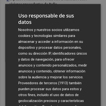
viajeros procedentes de Italia
3
El homenaje a Ferran Torres en Foios, en imágenes
Uso responsable de sus
datos
4
Ferran Torres, recibido con un baño de masas en su
Nosotros y nuestros socios utilizamos
pueblo: "Allá donde voy siempre digo que soy de Foios"
cookies y tecnologías similares para
5
Foios se vuelca con Ferran Torres
almacenar y acceder a información en su
dispositivo y procesar datos personales,
como su dirección IP, identificadores únicos
y datos de navegación, para ofrecer
anuncios y contenido personalizados, medir
anuncios y contenido, obtener información
sobre la audiencia y mejorar los servicios.
Recibe toda la actualidad de
Proveedores de terceros (1913)
también
Plaza Podcast en tu correo
pueden procesar sus datos para estos y
otros fines, incluido el uso de datos de
Quiero suscribirme
geolocalización precisos y características