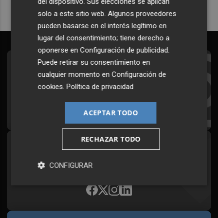
del dispositivo. Sus elecciones se aplican
solo a este sitio web. Algunos proveedores
pueden basarse en el interés legítimo en
lugar del consentimiento; tiene derecho a
oponerse en
Configuración de publicidad
.
Puede retirar su consentimiento en
Suscríbete al Boletín
cualquier momento en
Configuración de
Todos los días a primera hora en tu email
cookies
.
Política de privacidad
¡Quiero suscribirme!
ACEPTAR TODO
RECHAZAR TODO
Síguenos en redes
CONFIGURAR
Plaza Podcast, desde cualquier medio