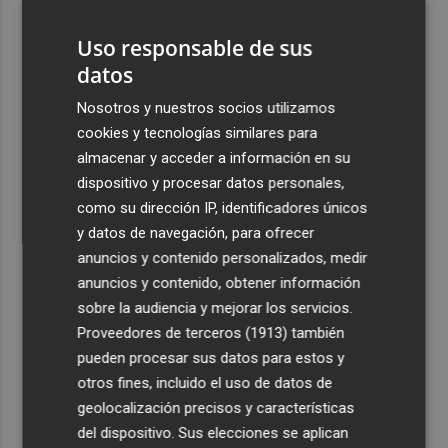
pueblo: "Allá donde voy siempre digo que soy de Foios"
Uso responsable de sus
4
Foios se vuelca con Ferran Torres
datos
Nosotros y nuestros socios utilizamos
5
La serie murciana protagonizada por un conejo de
cookies y tecnologías similares para
peluche malhablado y gamberro que triunfa en las
almacenar y acceder a información en su
redes: así es 'Yván y Lolo'
dispositivo y procesar datos personales,
como su dirección IP, identificadores únicos
y datos de navegación, para ofrecer
anuncios y contenido personalizados, medir
anuncios y contenido, obtener información
Recibe toda la actualidad de
sobre la audiencia y mejorar los servicios.
Plaza Podcast en tu correo
Proveedores de terceros (1913)
también
pueden procesar sus datos para estos y
Quiero suscribirme
otros fines, incluido el uso de datos de
geolocalización precisos y características
del dispositivo. Sus elecciones se aplican