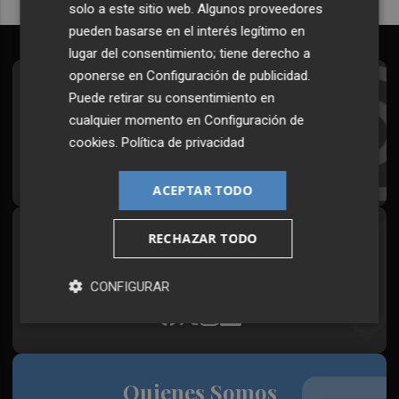
solo a este sitio web. Algunos proveedores
pueden basarse en el interés legítimo en
lugar del consentimiento; tiene derecho a
oponerse en
Configuración de publicidad
.
Suscríbete al Boletín
Puede retirar su consentimiento en
cualquier momento en
Configuración de
Todos los días a primera hora en tu email
cookies
.
Política de privacidad
¡Quiero suscribirme!
ACEPTAR TODO
RECHAZAR TODO
Síguenos en redes
Plaza Podcast, desde cualquier medio
CONFIGURAR
Quienes Somos