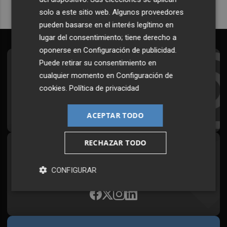
solo a este sitio web. Algunos proveedores
pueden basarse en el interés legítimo en
lugar del consentimiento; tiene derecho a
oponerse en
Configuración de publicidad
.
Puede retirar su consentimiento en
Suscríbete al Boletín
cualquier momento en
Configuración de
Todos los días a primera hora en tu email
cookies
.
Política de privacidad
¡Quiero suscribirme!
ACEPTAR TODO
RECHAZAR TODO
Síguenos en redes
Plaza Podcast, desde cualquier medio
CONFIGURAR