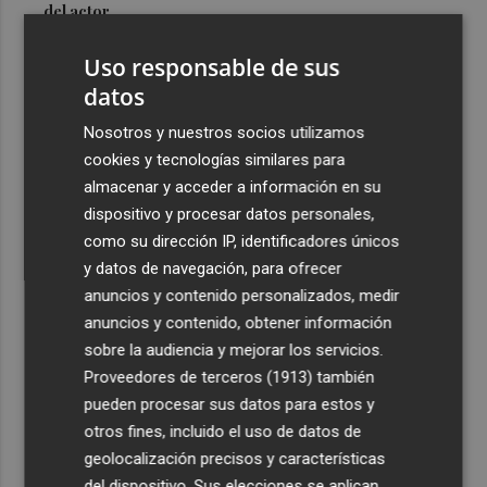
del actor
3
Mario Domínguez, a un paso del Excelsior Róterdam de
Uso responsable de sus
la Eredivisie
datos
4
Entidades del Camp d'Elx reclaman más protagonismo
Nosotros y nuestros socios utilizamos
en las fiestas para la Ufece y conciertos en valenciano
cookies y tecnologías similares para
5
El Ibex 35 sube un 2% la primera semana de agosto tras
almacenar y acceder a información en su
conquistar los históricos 20.000 puntos
dispositivo y procesar datos personales,
como su dirección IP, identificadores únicos
y datos de navegación, para ofrecer
anuncios y contenido personalizados, medir
anuncios y contenido, obtener información
sobre la audiencia y mejorar los servicios.
Recibe toda la actualidad de
Proveedores de terceros (1913)
también
Plaza Podcast en tu correo
pueden procesar sus datos para estos y
otros fines, incluido el uso de datos de
Quiero suscribirme
geolocalización precisos y características
del dispositivo. Sus elecciones se aplican