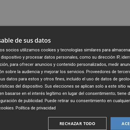
able de sus datos
os socios utilizamos cookies y tecnologías similares para almacena
dispositivo y procesar datos personales, como su dirección IP, iden
ción, para ofrecer anuncios y contenido personalizados, medir anun
n sobre la audiencia y mejorar los servicios.
Proveedores de tercer
s datos para estos y otros fines, incluido el uso de datos de geolo
rísticas del dispositivo. Sus elecciones se aplican solo a este sitio
 basarse en el interés legítimo en lugar del consentimiento; tiene 
guración de publicidad
. Puede retirar su consentimiento en cualqu
cookies
.
Política de privacidad
Recibe toda la actualidad de
Plaza Podcast en tu correo
RECHAZAR TODO
ACE