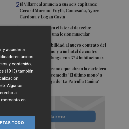
2
El Villarreal anuncia a sus seis capitanes:
Gerard Moreno, Foyth, Comesaña, Ayoze,
Cardona y Logan Costa
3
Más problemas en el lateral derecho:
Monferrer sufre una lesión muscular
4
San Javier da viabilidad al nuevo contrato del
r y acceder a
transporte urbano y a un hotel de cuatro
tificadores únicos
estrellas en La Manga con 324 habitaciones
cios y contenido,
5
Estos son los estrenos que abren la cartelera
os (1913)
también
en agosto: de la comedia 'El último mono' a
calización
una nueva entrega de 'La Patrulla Canina'
 web. Algunos
derecho a
ier momento en
Quiero suscribirme
PTAR TODO