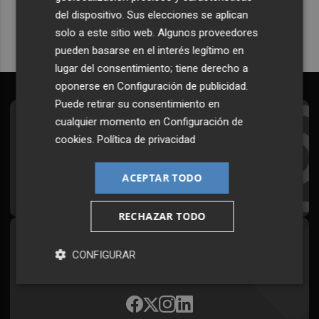
del dispositivo. Sus elecciones se aplican
solo a este sitio web. Algunos proveedores
pueden basarse en el interés legítimo en
lugar del consentimiento; tiene derecho a
oponerse en
Configuración de publicidad
.
Puede retirar su consentimiento en
cualquier momento en
Configuración de
Suscríbete al Boletín
cookies
.
Política de privacidad
Todos los días a primera hora en tu email
ACEPTAR TODO
¡Quiero suscribirme!
RECHAZAR TODO
Síguenos en redes
CONFIGURAR
Plaza Podcast, desde cualquier medio