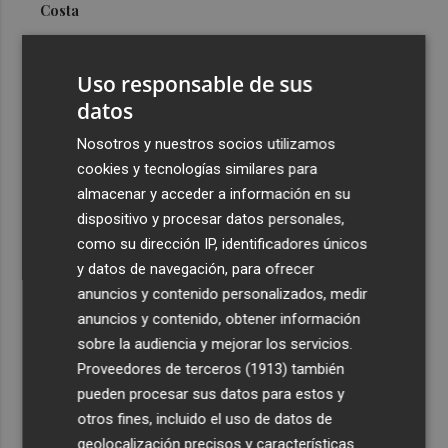
Costa
3
Más problemas en el lateral derecho: Monferrer sufre
una lesión muscular
Uso responsable de sus
4
datos
San Javier da viabilidad al nuevo contrato del transporte
urbano y a un hotel de cuatro estrellas en La Manga con
Nosotros y nuestros socios utilizamos
324 habitaciones
cookies y tecnologías similares para
5
Estos son los estrenos que abren la cartelera en agosto:
almacenar y acceder a información en su
de la comedia 'El último mono' a una nueva entrega de
dispositivo y procesar datos personales,
'La Patrulla Canina'
como su dirección IP, identificadores únicos
y datos de navegación, para ofrecer
anuncios y contenido personalizados, medir
anuncios y contenido, obtener información
sobre la audiencia y mejorar los servicios.
Proveedores de terceros (1913)
también
Recibe toda la actualidad de
pueden procesar sus datos para estos y
Plaza Podcast en tu correo
otros fines, incluido el uso de datos de
geolocalización precisos y características
Quiero suscribirme