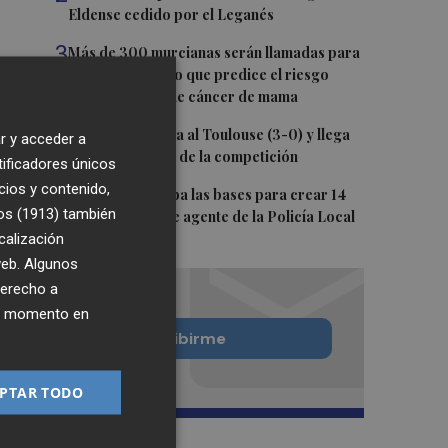
Eldense cedido por el Leganés
3
Más de 300 murcianas serán llamadas para
el primer estudio que predice el riesgo
personalizado de cáncer de mama
4
El Elche CF golea al Toulouse (3-0) y llega
r y acceder a
lanzado al inicio de la competición
tificadores únicos
cios y contenido,
5
Burriana aprueba las bases para crear 14
os (1913)
también
nuevas plazas de agente de la Policía Local
calización
 web. Algunos
derecho a
ier momento en
Quiero suscribirme
PTAR TODO