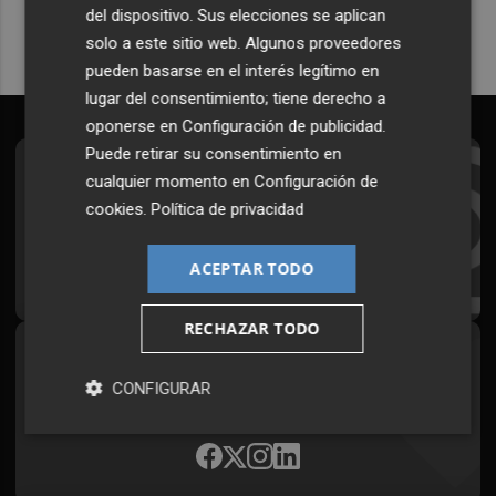
del dispositivo. Sus elecciones se aplican
solo a este sitio web. Algunos proveedores
pueden basarse en el interés legítimo en
lugar del consentimiento; tiene derecho a
oponerse en
Configuración de publicidad
.
Puede retirar su consentimiento en
Suscríbete al Boletín
cualquier momento en
Configuración de
cookies
.
Política de privacidad
Todos los días a primera hora en tu email
ACEPTAR TODO
¡Quiero suscribirme!
RECHAZAR TODO
Síguenos en redes
CONFIGURAR
Plaza Podcast, desde cualquier medio