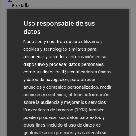
Mestalla
3
Aemet prevé peligro de incendios "muy alto" o
Uso responsable de sus
"extremo" en la mayor parte de la Península y Baleares
datos
el día del eclipse
4
Nosotros y nuestros socios utilizamos
Company: “Estamos comenzando a ver el equipo que
queremos ver en la Liga”
cookies y tecnologías similares para
almacenar y acceder a información en su
5
Ocho helicópteros, un avión y más de 100 brigadas se
dispositivo y procesar datos personales,
movilizan en Moratalla por un incendio forestal
como su dirección IP, identificadores únicos
y datos de navegación, para ofrecer
anuncios y contenido personalizados, medir
anuncios y contenido, obtener información
sobre la audiencia y mejorar los servicios.
Recibe toda la actualidad de
Proveedores de terceros (1913)
también
pueden procesar sus datos para estos y
Plaza Podcast en tu correo
otros fines, incluido el uso de datos de
Quiero suscribirme
geolocalización precisos y características