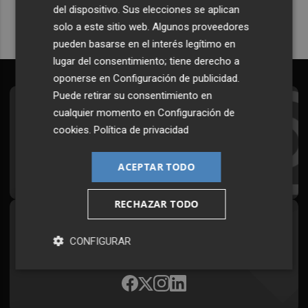
del dispositivo. Sus elecciones se aplican
solo a este sitio web. Algunos proveedores
pueden basarse en el interés legítimo en
lugar del consentimiento; tiene derecho a
oponerse en
Configuración de publicidad
.
Puede retirar su consentimiento en
Suscríbete al Boletín
cualquier momento en
Configuración de
cookies
.
Política de privacidad
Todos los días a primera hora en tu email
ACEPTAR TODO
¡Quiero suscribirme!
RECHAZAR TODO
Síguenos en redes
CONFIGURAR
Plaza Podcast, desde cualquier medio