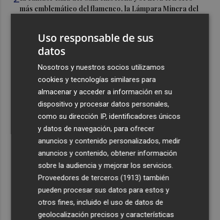
más emblemático del flamenco, la Lámpara Minera del
Cante de las Minas
Uso responsable de sus
3
El Castell de l'Olla de Altea 2026, en imágenes
datos
4
Nosotros y nuestros socios utilizamos
El Villarreal pone el broche de oro a la pretemporada
con una victoria contra el Galatasaray
cookies y tecnologías similares para
almacenar y acceder a información en su
5
Kiat Lim preside por primera vez un partido en Mestalla
dispositivo y procesar datos personales,
como su dirección IP, identificadores únicos
y datos de navegación, para ofrecer
anuncios y contenido personalizados, medir
anuncios y contenido, obtener información
sobre la audiencia y mejorar los servicios.
Recibe toda la actualidad de
Proveedores de terceros (1913)
también
pueden procesar sus datos para estos y
Plaza Podcast en tu correo
otros fines, incluido el uso de datos de
Quiero suscribirme
geolocalización precisos y características