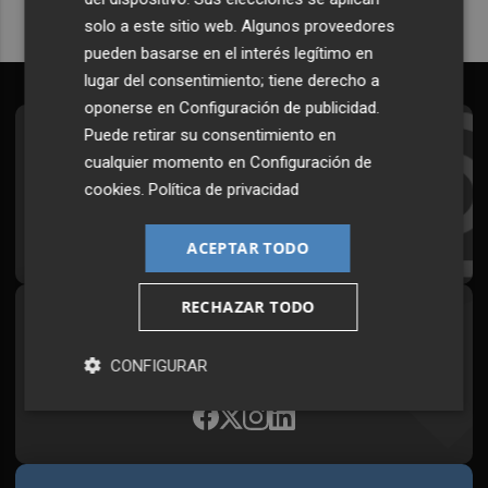
solo a este sitio web. Algunos proveedores
pueden basarse en el interés legítimo en
lugar del consentimiento; tiene derecho a
oponerse en
Configuración de publicidad
.
Puede retirar su consentimiento en
Suscríbete al Boletín
cualquier momento en
Configuración de
Todos los días a primera hora en tu email
cookies
.
Política de privacidad
¡Quiero suscribirme!
ACEPTAR TODO
RECHAZAR TODO
Síguenos en redes
Plaza Podcast, desde cualquier medio
CONFIGURAR