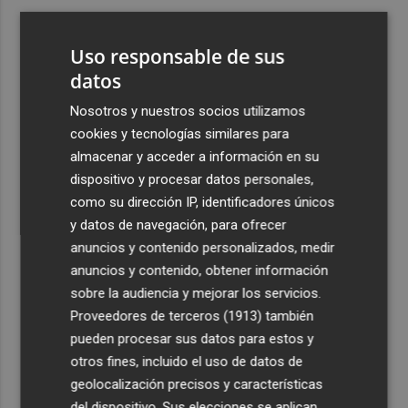
3
Las semifinales de la Supercopa, el sábado 19 de
septiembre a las 18h y 21h; la final, el día 20 a las 19h
Uso responsable de sus
4
datos
Murcia restaura la histórica chimenea de Algezares para
preservar su memoria industrial
Nosotros y nuestros socios utilizamos
5
Marco Simoni, director del Istituto Affari Internazionali,
cookies y tecnologías similares para
abrirá Ignite con un análisis de los retos
almacenar y acceder a información en su
geoestratégicos de Europa
dispositivo y procesar datos personales,
como su dirección IP, identificadores únicos
y datos de navegación, para ofrecer
anuncios y contenido personalizados, medir
anuncios y contenido, obtener información
sobre la audiencia y mejorar los servicios.
Recibe toda la actualidad de
Proveedores de terceros (1913)
también
Plaza Podcast en tu correo
pueden procesar sus datos para estos y
otros fines, incluido el uso de datos de
Quiero suscribirme
geolocalización precisos y características
del dispositivo. Sus elecciones se aplican