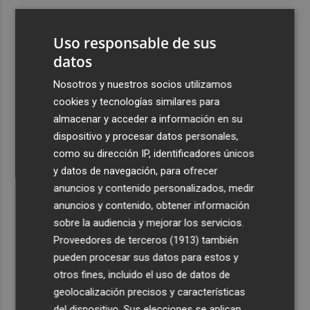
3
Buena noticia sin jugar: Alcaraz conserva por ahora el
número 2 de la ATP tras perder Zverev en Canadá
Uso responsable de sus
4
datos
El PSPV denuncia la instalación de ventanas de aluminio
en el Monasterio de Santa Clara, declarado BRL
Nosotros y nuestros socios utilizamos
5
Los murcianos en el extranjero harán gala de identidad
cookies y tecnologías similares para
con el primer Día de las Comunidades de la Región en el
almacenar y acceder a información en su
Exterior
dispositivo y procesar datos personales,
como su dirección IP, identificadores únicos
y datos de navegación, para ofrecer
anuncios y contenido personalizados, medir
anuncios y contenido, obtener información
sobre la audiencia y mejorar los servicios.
Recibe toda la actualidad de
Proveedores de terceros (1913)
también
Plaza Podcast en tu correo
pueden procesar sus datos para estos y
otros fines, incluido el uso de datos de
Quiero suscribirme
geolocalización precisos y características
del dispositivo. Sus elecciones se aplican