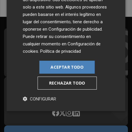
solo a este sitio web. Algunos proveedores
pueden basarse en el interés legítimo en
lugar del consentimiento; tiene derecho a
oponerse en
Configuración de publicidad
.
Puede retirar su consentimiento en
Suscríbete al Boletín
cualquier momento en
Configuración de
Todos los días a primera hora en tu email
cookies
.
Política de privacidad
¡Quiero suscribirme!
ACEPTAR TODO
RECHAZAR TODO
Síguenos en redes
Plaza Podcast, desde cualquier medio
CONFIGURAR