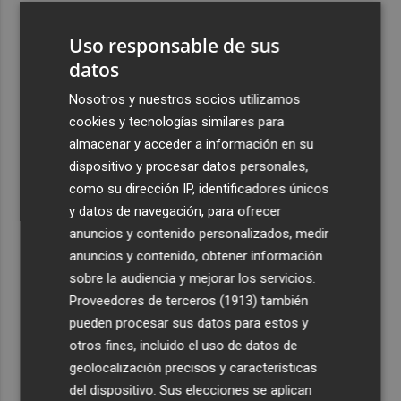
3
La capacidad de los modelos de IA para burlar la
Uso responsable de sus
seguridad alarma a gobiernos y empresas
datos
4
El eclipse solar dispara el turismo y las búsquedas de
alojamiento crecen hasta un 500%
Nosotros y nuestros socios utilizamos
cookies y tecnologías similares para
5
El cubano Papillo triunfa en el certamen del Trovo
almacenar y acceder a información en su
Pascual García-Mateos de La Unión
dispositivo y procesar datos personales,
como su dirección IP, identificadores únicos
y datos de navegación, para ofrecer
anuncios y contenido personalizados, medir
anuncios y contenido, obtener información
Recibe toda la actualidad de
sobre la audiencia y mejorar los servicios.
Proveedores de terceros (1913)
también
Plaza Podcast en tu correo
pueden procesar sus datos para estos y
Quiero suscribirme
otros fines, incluido el uso de datos de
geolocalización precisos y características
del dispositivo. Sus elecciones se aplican