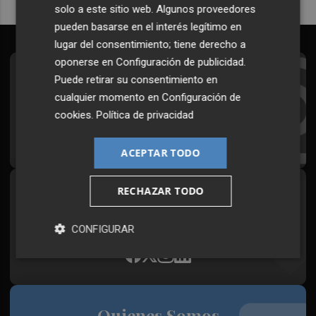
solo a este sitio web. Algunos proveedores
pueden basarse en el interés legítimo en
lugar del consentimiento; tiene derecho a
oponerse en
Configuración de publicidad
.
Suscríbete al Boletín
Puede retirar su consentimiento en
cualquier momento en
Configuración de
Todos los días a primera hora en tu email
cookies
.
Política de privacidad
¡Quiero suscribirme!
ACEPTAR TODO
RECHAZAR TODO
Síguenos en redes
Plaza Podcast, desde cualquier medio
CONFIGURAR
Quienes Somos