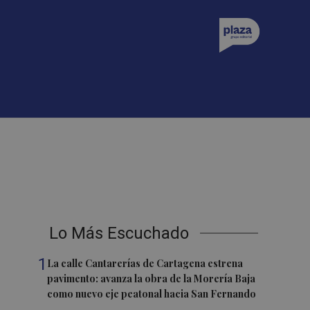
Lo Más Escuchado
1
La calle Cantarerías de Cartagena estrena
pavimento: avanza la obra de la Morería Baja
como nuevo eje peatonal hacia San Fernando