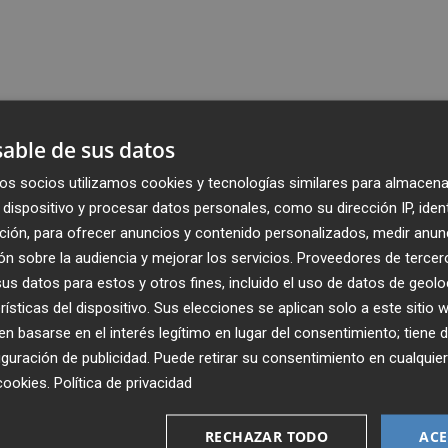
able de sus datos
os socios utilizamos cookies y tecnologías similares para almacena
dispositivo y procesar datos personales, como su dirección IP, iden
ción, para ofrecer anuncios y contenido personalizados, medir anun
n sobre la audiencia y mejorar los servicios.
Proveedores de tercer
s datos para estos y otros fines, incluido el uso de datos de geolo
rísticas del dispositivo. Sus elecciones se aplican solo a este sitio
 basarse en el interés legítimo en lugar del consentimiento; tiene 
guración de publicidad
. Puede retirar su consentimiento en cualqu
cookies
.
Política de privacidad
Recibe toda la actualidad de
Plaza Podcast en tu correo
RECHAZAR TODO
ACE