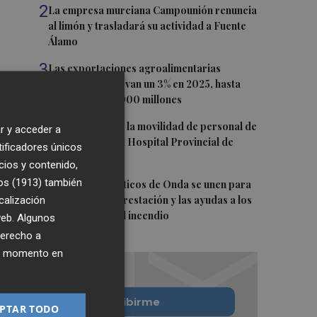
2
La empresa murciana Campounión renuncia
al limón y trasladará su actividad a Fuente
Álamo
3
Las exportaciones agroalimentarias
españolas se elevan un 3% en 2025, hasta
superar los 78.000 millones
4
CCOO denuncia la movilidad de personal de
r y acceder a
enfermería en el Hospital Provincial de
tificadores únicos
Castellón
cios y contenido,
os (1913)
5
también
Los grupos políticos de Onda se unen para
calización
impulsar la reforestación y las ayudas a los
afectados por el incendio
 web. Algunos
derecho a
ier momento en
Quiero suscribirme
PTAR TODO