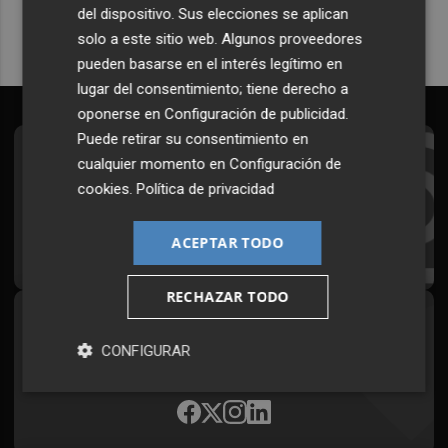
del dispositivo. Sus elecciones se aplican
solo a este sitio web. Algunos proveedores
pueden basarse en el interés legítimo en
lugar del consentimiento; tiene derecho a
oponerse en
Configuración de publicidad
.
Puede retirar su consentimiento en
Suscríbete al Boletín
cualquier momento en
Configuración de
cookies
.
Política de privacidad
Todos los días a primera hora en tu email
ACEPTAR TODO
¡Quiero suscribirme!
RECHAZAR TODO
Síguenos en redes
CONFIGURAR
Plaza Podcast, desde cualquier medio