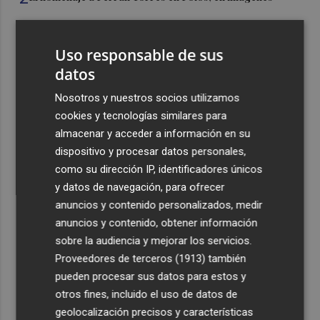
3
Ferran Torres, recibido con un baño de masas en su
Uso responsable de sus
pueblo: "Allá donde voy siempre digo que soy de Foios"
datos
4
Foios se vuelca con Ferran Torres
Nosotros y nuestros socios utilizamos
cookies y tecnologías similares para
5
La serie murciana protagonizada por un conejo de
almacenar y acceder a información en su
peluche malhablado y gamberro que triunfa en las
dispositivo y procesar datos personales,
redes: así es 'Yván y Lolo'
como su dirección IP, identificadores únicos
y datos de navegación, para ofrecer
anuncios y contenido personalizados, medir
anuncios y contenido, obtener información
sobre la audiencia y mejorar los servicios.
Recibe toda la actualidad de
Proveedores de terceros (1913)
también
pueden procesar sus datos para estos y
Plaza Podcast en tu correo
otros fines, incluido el uso de datos de
Quiero suscribirme
geolocalización precisos y características