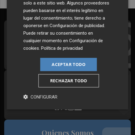
solo a este sitio web. Algunos proveedores
pueden basarse en el interés legítimo en
lugar del consentimiento; tiene derecho a
oponerse en
Configuración de publicidad
.
Suscríbete al Boletín
Puede retirar su consentimiento en
cualquier momento en
Configuración de
Todos los días a primera hora en tu email
cookies
.
Política de privacidad
¡Quiero suscribirme!
ACEPTAR TODO
RECHAZAR TODO
Síguenos en redes
Plaza Podcast, desde cualquier medio
CONFIGURAR
Quienes Somos