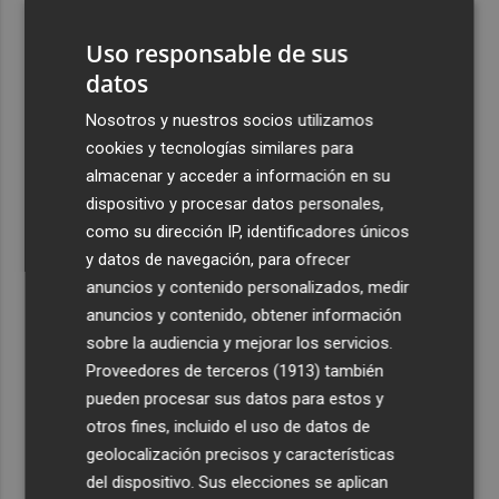
3
El Castell de l'Olla de Altea 2026, en imágenes
Uso responsable de sus
datos
4
El Villarreal pone el broche de oro a la pretemporada
con una victoria contra el Galatasaray
Nosotros y nuestros socios utilizamos
cookies y tecnologías similares para
5
Kiat Lim preside por primera vez un partido en Mestalla
almacenar y acceder a información en su
dispositivo y procesar datos personales,
como su dirección IP, identificadores únicos
y datos de navegación, para ofrecer
anuncios y contenido personalizados, medir
anuncios y contenido, obtener información
Recibe toda la actualidad de
sobre la audiencia y mejorar los servicios.
Plaza Podcast en tu correo
Proveedores de terceros (1913)
también
pueden procesar sus datos para estos y
Quiero suscribirme
otros fines, incluido el uso de datos de
geolocalización precisos y características
del dispositivo. Sus elecciones se aplican