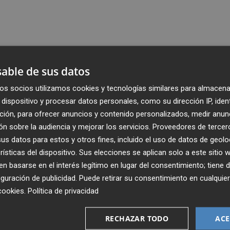
able de sus datos
os socios utilizamos cookies y tecnologías similares para almacena
dispositivo y procesar datos personales, como su dirección IP, iden
ción, para ofrecer anuncios y contenido personalizados, medir anun
n sobre la audiencia y mejorar los servicios.
Proveedores de tercer
s datos para estos y otros fines, incluido el uso de datos de geolo
rísticas del dispositivo. Sus elecciones se aplican solo a este sitio
 basarse en el interés legítimo en lugar del consentimiento; tiene 
guración de publicidad
. Puede retirar su consentimiento en cualqu
cookies
.
Política de privacidad
Recibe toda la actualidad de
Plaza Podcast en tu correo
RECHAZAR TODO
ACE