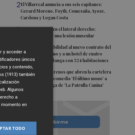
2
El Villarreal anuncia a sus seis capitanes:
Gerard Moreno, Foyth, Comesaña, Ayoze,
Cardona y Logan Costa
3
Más problemas en el lateral derecho:
Monferrer sufre una lesión muscular
4
San Javier da viabilidad al nuevo contrato del
r y acceder a
transporte urbano y a un hotel de cuatro
tificadores únicos
estrellas en La Manga con 324 habitaciones
cios y contenido,
5
Estos son los estrenos que abren la cartelera
os (1913)
también
en agosto: de la comedia 'El último mono' a
calización
una nueva entrega de 'La Patrulla Canina'
 web. Algunos
derecho a
ier momento en
Quiero suscribirme
PTAR TODO