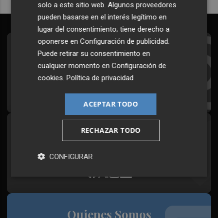
solo a este sitio web. Algunos proveedores
pueden basarse en el interés legítimo en
lugar del consentimiento; tiene derecho a
oponerse en
Configuración de publicidad
.
Suscríbete al Boletín
Puede retirar su consentimiento en
cualquier momento en
Configuración de
Todos los días a primera hora en tu email
cookies
.
Política de privacidad
¡Quiero suscribirme!
ACEPTAR TODO
RECHAZAR TODO
Síguenos en redes
Plaza Podcast, desde cualquier medio
CONFIGURAR
Quienes Somos