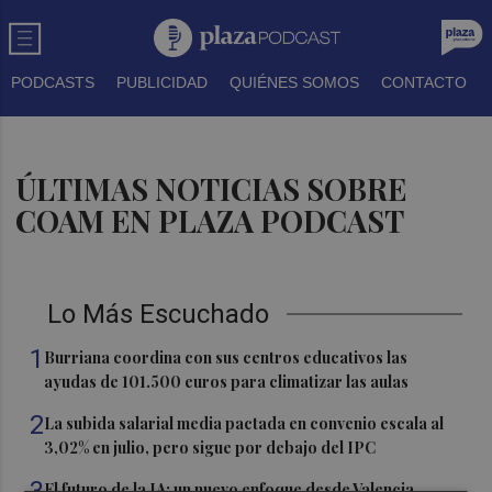
PODCASTS
PUBLICIDAD
QUIÉNES SOMOS
CONTACTO
ÚLTIMAS NOTICIAS SOBRE
COAM EN PLAZA PODCAST
Lo Más Escuchado
1
Burriana coordina con sus centros educativos las
ayudas de 101.500 euros para climatizar las aulas
2
La subida salarial media pactada en convenio escala al
3,02% en julio, pero sigue por debajo del IPC
3
El futuro de la IA: un nuevo enfoque desde Valencia