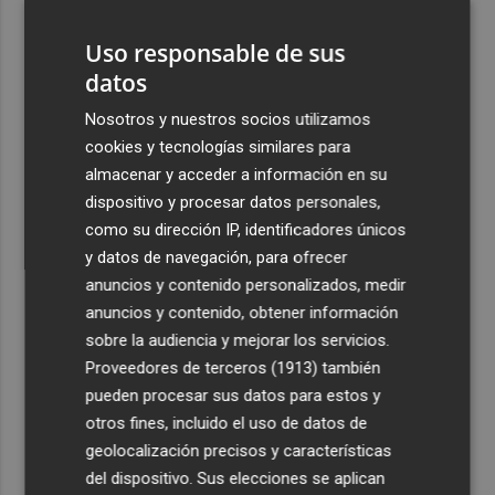
aboga por la evaluación para que sea "responsable"
Uso responsable de sus
4
La calle Cantarerías de Cartagena estrena pavimento:
datos
avanza la obra de la Morería Baja como nuevo eje
peatonal hacia San Fernando
Nosotros y nuestros socios utilizamos
cookies y tecnologías similares para
5
La empresa murciana Campounión renuncia al limón y
almacenar y acceder a información en su
trasladará su actividad a Fuente Álamo
dispositivo y procesar datos personales,
como su dirección IP, identificadores únicos
y datos de navegación, para ofrecer
anuncios y contenido personalizados, medir
anuncios y contenido, obtener información
Recibe toda la actualidad de
sobre la audiencia y mejorar los servicios.
Plaza Podcast en tu correo
Proveedores de terceros (1913)
también
pueden procesar sus datos para estos y
Quiero suscribirme
otros fines, incluido el uso de datos de
geolocalización precisos y características
del dispositivo. Sus elecciones se aplican