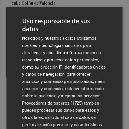
calle Colón de València
3
El Hospital del Vinalopó se consolida como referente en
Uso responsable de sus
la atención al nacimiento
datos
4
El proyecto 'Gramola' evalúa estrategias sostenibles
para reducir las alteraciones internas de la granada
Nosotros y nuestros socios utilizamos
mollar de Elche
cookies y tecnologías similares para
almacenar y acceder a información en su
5
El talento murciano conquista Cimeria: Dagnino ilustra
dispositivo y procesar datos personales,
'Aguas peligrosas' de Conan el Bárbaro
como su dirección IP, identificadores únicos
y datos de navegación, para ofrecer
anuncios y contenido personalizados, medir
anuncios y contenido, obtener información
sobre la audiencia y mejorar los servicios.
Recibe toda la actualidad de
Proveedores de terceros (1725)
también
Plaza Podcast en tu correo
pueden procesar sus datos para estos y
otros fines, incluido el uso de datos de
Quiero suscribirme
geolocalización precisos y características