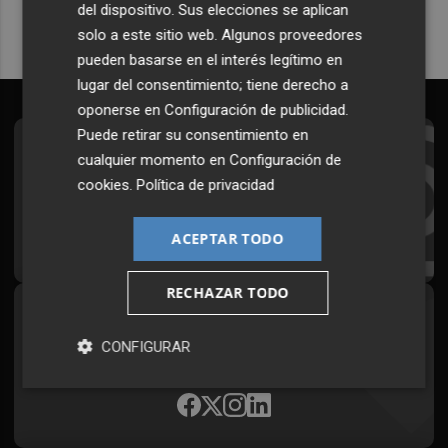
del dispositivo. Sus elecciones se aplican
solo a este sitio web. Algunos proveedores
pueden basarse en el interés legítimo en
lugar del consentimiento; tiene derecho a
oponerse en
Configuración de publicidad
.
Puede retirar su consentimiento en
Suscríbete al Boletín
cualquier momento en
Configuración de
cookies
.
Política de privacidad
Todos los días a primera hora en tu email
¡Quiero suscribirme!
ACEPTAR TODO
RECHAZAR TODO
Síguenos en redes
CONFIGURAR
Plaza Podcast, desde cualquier medio