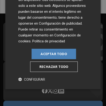
solo a este sitio web. Algunos proveedores
pueden basarse en el interés legítimo en
lugar del consentimiento; tiene derecho a
oponerse en
Configuración de publicidad
.
Puede retirar su consentimiento en
Suscríbete al Boletín
cualquier momento en
Configuración de
Todos los días a primera hora en tu email
cookies
.
Política de privacidad
¡Quiero suscribirme!
ACEPTAR TODO
RECHAZAR TODO
Síguenos en redes
Plaza Podcast, desde cualquier medio
CONFIGURAR