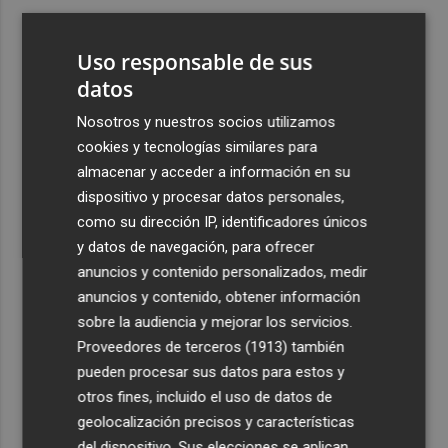
3
Ferran Torres, recibido con un baño de masas en su
pueblo: "Allá donde voy siempre digo que soy de Foios"
Uso responsable de sus
4
datos
Foios se vuelca con Ferran Torres
Nosotros y nuestros socios utilizamos
5
Las '200 vidas' que llevaron a Paco Rabal de Águilas a la
cookies y tecnologías similares para
cima del cine: un documental recupera la voz y la mirada
almacenar y acceder a información en su
del actor
dispositivo y procesar datos personales,
como su dirección IP, identificadores únicos
y datos de navegación, para ofrecer
anuncios y contenido personalizados, medir
anuncios y contenido, obtener información
sobre la audiencia y mejorar los servicios.
Recibe toda la actualidad de
Proveedores de terceros (1913)
también
Plaza Podcast en tu correo
pueden procesar sus datos para estos y
otros fines, incluido el uso de datos de
Quiero suscribirme
geolocalización precisos y características
del dispositivo. Sus elecciones se aplican