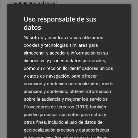
monumento gaiatero"
3
Dos asociaciones proponen la conmemoración de los 22
Uso responsable de sus
siglos de la fundación de Cartagena
datos
4
Talleres, pasacalles y hermandad: Nules celebra su
Nosotros y nuestros socios utilizamos
tradicional Nit dels Farolets
cookies y tecnologías similares para
5
El PSPV acusa al PP de "dejar que crezca un 31 % la lista
almacenar y acceder a información en su
de espera" en los centros de día de Castellón
dispositivo y procesar datos personales,
como su dirección IP, identificadores únicos
y datos de navegación, para ofrecer
anuncios y contenido personalizados, medir
anuncios y contenido, obtener información
sobre la audiencia y mejorar los servicios.
Recibe toda la actualidad de
Proveedores de terceros (1913)
también
Plaza Podcast en tu correo
pueden procesar sus datos para estos y
otros fines, incluido el uso de datos de
Quiero suscribirme
geolocalización precisos y características
del dispositivo. Sus elecciones se aplican