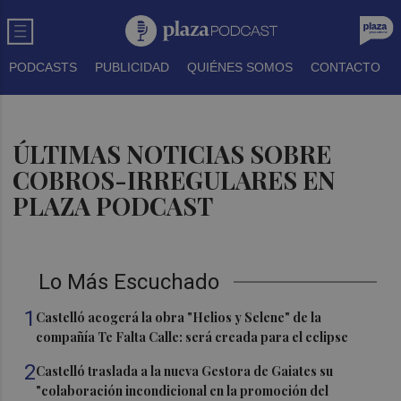
PODCASTS
PUBLICIDAD
QUIÉNES SOMOS
CONTACTO
ÚLTIMAS NOTICIAS SOBRE
COBROS-IRREGULARES EN
PLAZA PODCAST
Lo Más Escuchado
1
Castelló acogerá la obra "Helios y Selene" de la
compañía Te Falta Calle: será creada para el eclipse
2
Castelló traslada a la nueva Gestora de Gaiates su
"colaboración incondicional en la promoción del