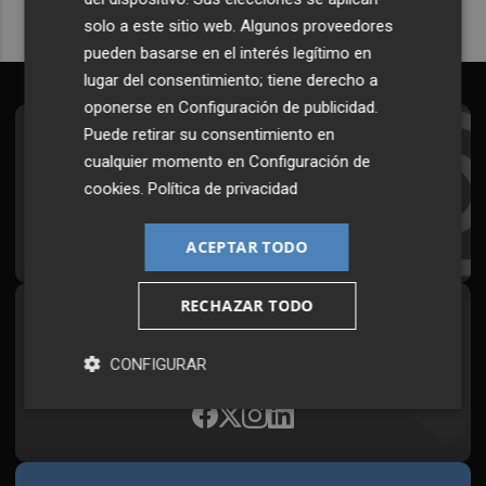
solo a este sitio web. Algunos proveedores
pueden basarse en el interés legítimo en
lugar del consentimiento; tiene derecho a
oponerse en
Configuración de publicidad
.
Puede retirar su consentimiento en
Suscríbete al Boletín
cualquier momento en
Configuración de
Todos los días a primera hora en tu email
cookies
.
Política de privacidad
¡Quiero suscribirme!
ACEPTAR TODO
RECHAZAR TODO
Síguenos en redes
Plaza Podcast, desde cualquier medio
CONFIGURAR